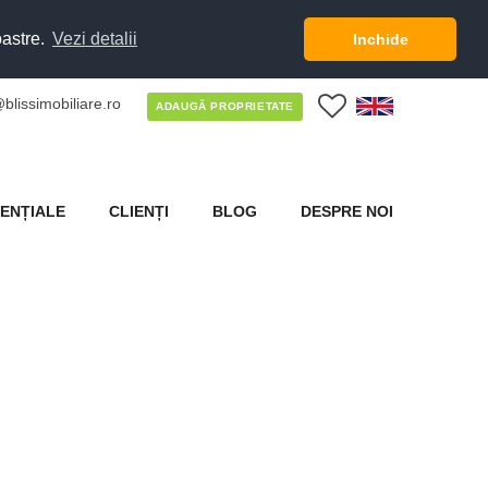
oastre.
Vezi detalii
Inchide
blissimobiliare.ro
0
ADAUGĂ PROPRIETATE
ENȚIALE
CLIENȚI
BLOG
DESPRE NOI