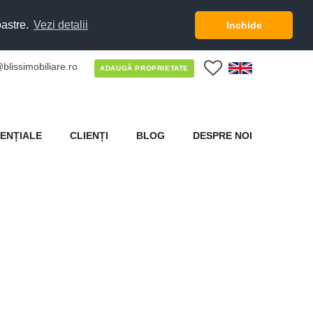
oastre.
Vezi detalii
Inchide
blissimobiliare.ro
0
ADAUGĂ PROPRIETATE
ENȚIALE
CLIENȚI
BLOG
DESPRE NOI