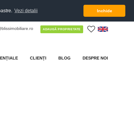
oastre.
Vezi detalii
Inchide
blissimobiliare.ro
0
ADAUGĂ PROPRIETATE
ENȚIALE
CLIENȚI
BLOG
DESPRE NOI