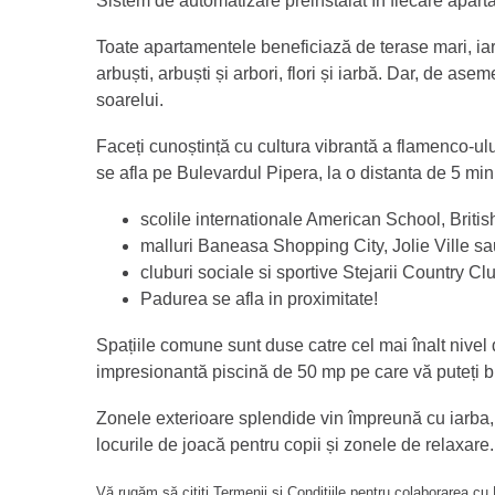
Sistem de automatizare preinstalat în fiecare apart
Toate apartamentele beneficiază de terase mari, iar
arbuști, arbuști și arbori, flori și iarbă. Dar, de as
soarelui.
Faceți cunoștință cu cultura vibrantă a flamenco-ulu
se afla pe Bulevardul Pipera, la o distanta de 5 min
scolile internationale American School, Brit
malluri Baneasa Shopping City, Jolie Ville sa
cluburi sociale si sportive Stejarii Country Cl
Padurea se afla in proximitate!
Spațiile comune sunt duse catre cel mai înalt nivel d
impresionantă piscină de 50 mp pe care vă puteți bu
Zonele exterioare splendide vin împreună cu iarba, f
locurile de joacă pentru copii și zonele de relaxare.
Vă rugăm să citiți
Termenii și Condițiile
pentru colaborarea cu B