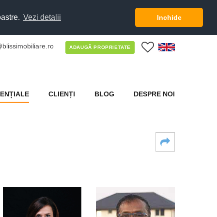
oastre.
Vezi detalii
Inchide
blissimobiliare.ro
0
ADAUGĂ PROPRIETATE
ENȚIALE
CLIENȚI
BLOG
DESPRE NOI