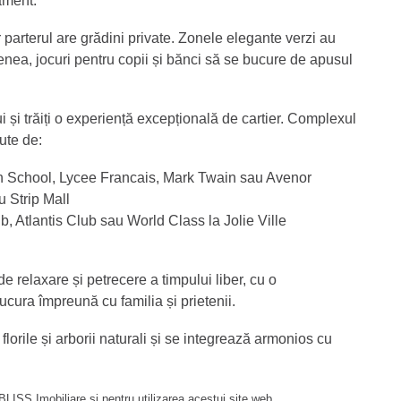
ament.
 parterul are grădini private. Zonele elegante verzi au
emenea, jocuri pentru copii și bănci să se bucure de apusul
i și trăiți o experiență excepțională de cartier. Complexul
ute de:
ish School, Lycee Francais, Mark Twain sau Avenor
u Strip Mall
ub, Atlantis Club sau World Class la Jolie Ville
e relaxare și petrecere a timpului liber, cu o
cura împreună cu familia și prietenii.
lorile și arborii naturali și se integrează armonios cu
LISS Imobiliare și pentru utilizarea acestui site web.