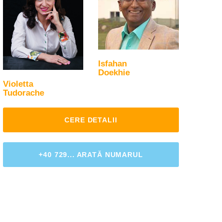
Isfahan
Doekhie
Violetta
Tudorache
CERE DETALII
+40 729... ARATĂ NUMARUL