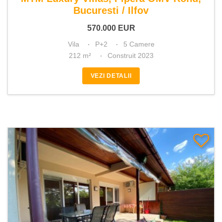
Bucuresti / Ilfov
570.000
EUR
Vila
P+2
5 Camere
212 m²
Construit 2023
VEZI DETALII