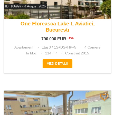
ID: 106997 - 4 August 2026
De vanzare apartament 4 camere
One Floreasca Lake I, Aviatiei,
Bucuresti
790.000
EUR
+TVA
Apartament
Etaj 3 / 1S+DS+HP+5
4 Camere
In bloc
214 m²
Construit 2015
VEZI DETALII