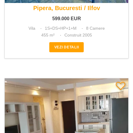
De vanzare vila 8 camere
Pipera, Bucuresti / Ilfov
599.000
EUR
Vila
1S+DS+HP+1+M
8 Camere
455 m²
Construit 2005
VEZI DETALII