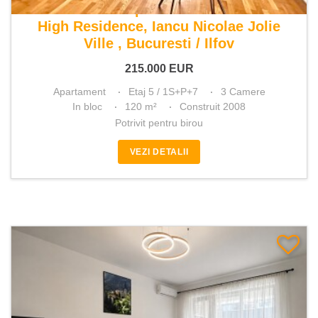
De vanzare apartament 3 camere
High Residence, Iancu Nicolae Jolie
Ville , Bucuresti / Ilfov
215.000
EUR
Apartament
Etaj 5 / 1S+P+7
3 Camere
In bloc
120 m²
Construit 2008
Potrivit pentru birou
VEZI DETALII