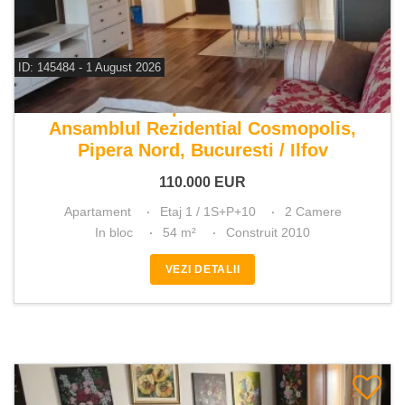
ID: 145484 - 1 August 2026
De vanzare apartament 2 camere
Ansamblul Rezidential Cosmopolis,
Pipera Nord, Bucuresti / Ilfov
110.000
EUR
Apartament
Etaj 1 / 1S+P+10
2 Camere
In bloc
54 m²
Construit 2010
VEZI DETALII