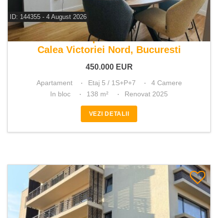
ID: 144355 - 4 August 2026
De vanzare apartament 4 camere
Calea Victoriei Nord, Bucuresti
450.000
EUR
Apartament
Etaj 5 / 1S+P+7
4 Camere
In bloc
138 m²
Renovat 2025
VEZI DETALII