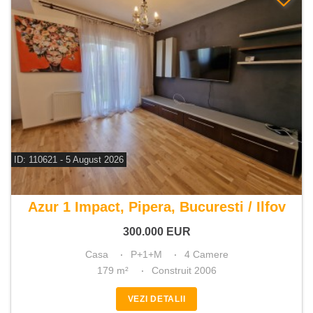
ID: 110621 - 5 August 2026
De vanzare casa 4 camere
Azur 1 Impact, Pipera, Bucuresti / Ilfov
300.000
EUR
Casa
P+1+M
4 Camere
179 m²
Construit 2006
VEZI DETALII