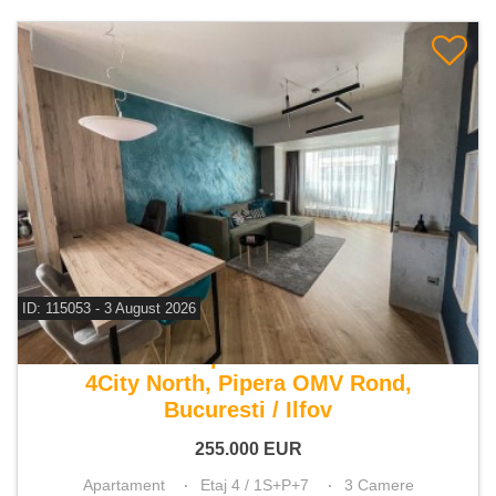
ID: 115053 - 3 August 2026
De vanzare apartament 3 camere
4City North, Pipera OMV Rond,
Bucuresti / Ilfov
255.000
EUR
Apartament
Etaj 4 / 1S+P+7
3 Camere