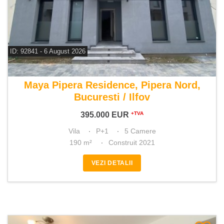
ID: 92841 - 6 August 2026
De vanzare vila 5 camere
Maya Pipera Residence, Pipera Nord,
Bucuresti / Ilfov
395.000
EUR
+TVA
Vila
P+1
5 Camere
190 m²
Construit 2021
VEZI DETALII