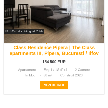
ID: 145764 - 3 August 2026
De vanzare apartament 2 camere
Class Residence Pipera | The Class
apartments III, Pipera, Bucuresti / Ilfov
154.500
EUR
Apartament
Etaj 1 / 1S+P+4
2 Camere
In bloc
58 m²
Construit 2023
VEZI DETALII