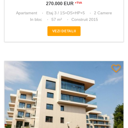
270.000
EUR
+TVA
Apartament
Etaj 3 / 1S+DS+HP+5
2 Camere
In bloc
57 m²
Construit 2015
VEZI DETALII