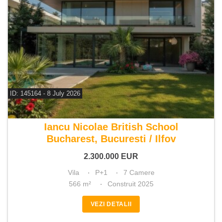
ID: 145164 - 8 July 2026
De vanzare vila 7 camere
Iancu Nicolae British School
Bucharest, Bucuresti / Ilfov
2.300.000
EUR
Vila
P+1
7 Camere
566 m²
Construit 2025
VEZI DETALII