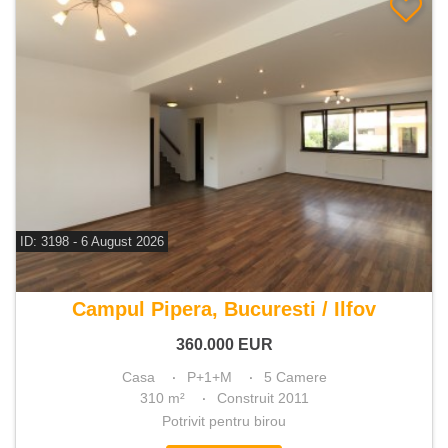
ID: 3198 - 6 August 2026
De vanzare casa 5 camere
Campul Pipera, Bucuresti / Ilfov
360.000
EUR
Casa
P+1+M
5 Camere
310 m²
Construit 2011
Potrivit pentru birou