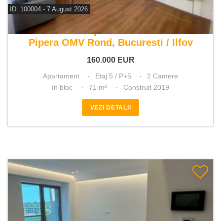
ID: 100004 - 7 August 2026
De vanzare apartament 2 camere
Pipera OMV Rond, Bucuresti / Ilfov
160.000
EUR
Apartament
Etaj 5 / P+5
2 Camere
In bloc
71 m²
Construit 2019
VEZI DETALII