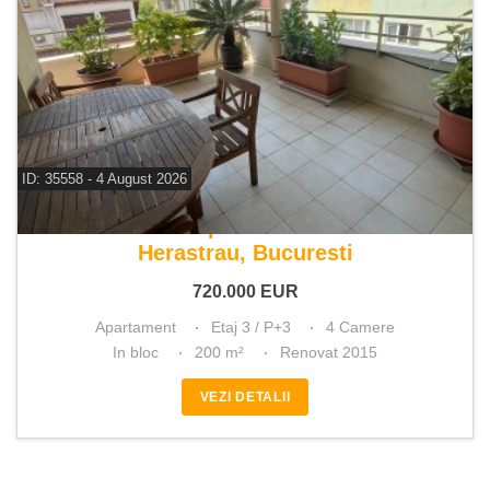
ID: 35558 - 4 August 2026
De vanzare apartament 4 camere
Herastrau, Bucuresti
720.000
EUR
Apartament
Etaj 3 / P+3
4 Camere
In bloc
200 m²
Renovat 2015
VEZI DETALII