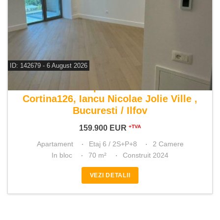
ID: 142679 - 6 August 2026
De vanzare apartament 2 camere
Cortina126, Iancu Nicolae Jolie Ville ,
Bucuresti / Ilfov
159.900
EUR
+TVA
Apartament
Etaj 6 / 2S+P+8
2 Camere
In bloc
70 m²
Construit 2024
VEZI DETALII