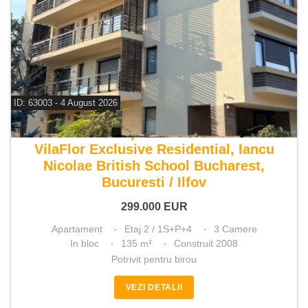
ID: 63003 - 4 August 2026
De vanzare apartament 3 camere
VilaFlor Exclusive Residential, Iancu
Nicolae British School Bucharest,
Bucuresti / Ilfov
299.000
EUR
Apartament
Etaj 2 / 1S+P+4
3 Camere
In bloc
135 m²
Construit 2008
Potrivit pentru birou
VEZI DETALII