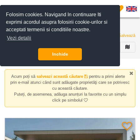
Filtreaza anunturile
0
Folosim cookies. Navigand In continuare Iti
exprimi acordul asupra folosirii cookie-urilor si
Apartamente, case/vile de vanzare
acceptati termenii si conditiile noastre.
90 de anunturi
Salvează
Vezi detalii
FILTREAZA
Inchide
Acum poți să
salveazi această căutare
pentru a primi alerte
prin e-mail atunci când sunt adăugate proprietăţi care se potrivesc
cu această căutare.
Puteți, de asemenea, adăuga anunțuri la favorite cu un simplu
click pe simbolul