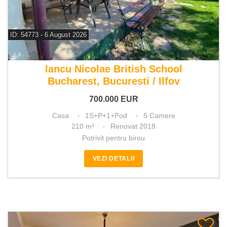
ID: 54773 - 6 August 2026
De vanzare casa 5 camere
Iancu Nicolae British School
Bucharest, Bucuresti / Ilfov
700.000
EUR
Casa
1S+P+1+Pod
5 Camere
210 m²
Renovat 2018
Potrivit pentru birou
VEZI DETALII