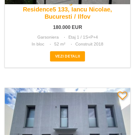
De vanzare garsoniera
Residence5 133, Iancu Nicolae,
Bucuresti / Ilfov
180.000
EUR
Garsoniera
Etaj 1 / 1S+P+4
In bloc
52 m²
Construit 2018
VEZI DETALII