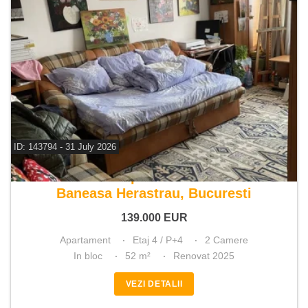
ID: 143794 - 31 July 2026
De vanzare apartament 2 camere
Baneasa Herastrau, Bucuresti
139.000
EUR
Apartament
Etaj 4 / P+4
2 Camere
In bloc
52 m²
Renovat 2025
VEZI DETALII