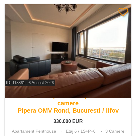
ID: 118861 - 6 August 2026
De vanzare apartament penthouse 3
camere
Pipera OMV Rond, Bucuresti / Ilfov
330.000
EUR
Apartament Penthouse
Etaj 6 / 1S+P+6
3 Camere