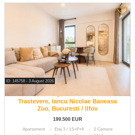
ID: 145758 - 3 August 2026
De vanzare apartament 2 camere
Trastevere, Iancu Nicolae Baneasa
Zoo, Bucuresti / Ilfov
199.500
EUR
Apartament
Etaj 3 / 1S+P+8
2 Camere