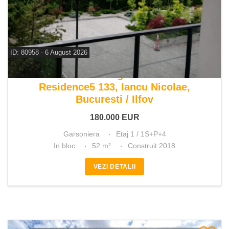
ID: 80958 - 6 August 2026
De vanzare garsoniera
Residence5 133, Iancu Nicolae,
Bucuresti / Ilfov
180.000
EUR
Garsoniera
Etaj 1 / 1S+P+4
In bloc
52 m²
Construit 2018
VEZI DETALII