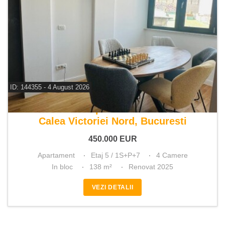
ID: 144355 - 4 August 2026
De vanzare apartament 4 camere
Calea Victoriei Nord, Bucuresti
450.000
EUR
Apartament
Etaj 5 / 1S+P+7
4 Camere
In bloc
138 m²
Renovat 2025
VEZI DETALII