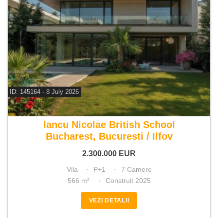
ID: 145164 - 8 July 2026
De vanzare vila 7 camere
Iancu Nicolae British School
Bucharest, Bucuresti / Ilfov
2.300.000
EUR
Vila
P+1
7 Camere
566 m²
Construit 2025
VEZI DETALII