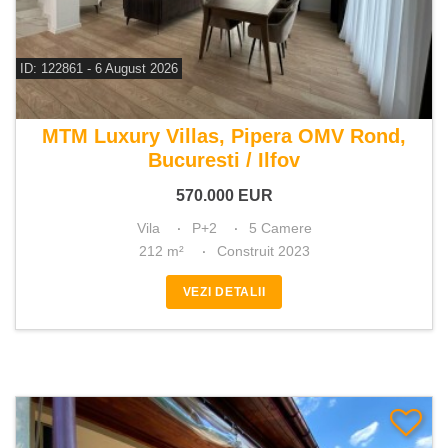
ID: 122861 - 6 August 2026
De vanzare vila 5 camere
MTM Luxury Villas, Pipera OMV Rond,
Bucuresti / Ilfov
570.000
EUR
Vila
P+2
5 Camere
212 m²
Construit 2023
VEZI DETALII