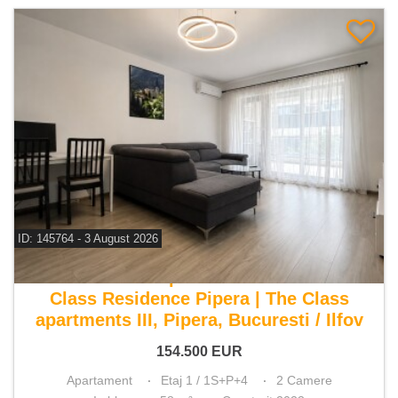
ID: 145764 - 3 August 2026
De vanzare apartament 2 camere
Class Residence Pipera | The Class
apartments III, Pipera, Bucuresti / Ilfov
154.500
EUR
Apartament
Etaj 1 / 1S+P+4
2 Camere