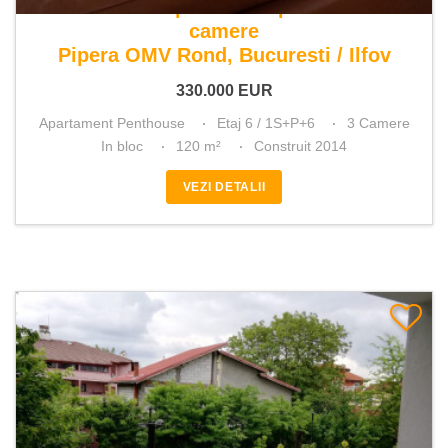
De vanzare apartament penthouse 3
camere
Pipera OMV Rond, Bucuresti / Ilfov
330.000
EUR
Apartament Penthouse
Etaj 6 / 1S+P+6
3 Camere
In bloc
120 m²
Construit 2014
VEZI DETALII