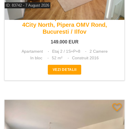
ID: 83742 - 7 August 2026
De vanzare apartament 2 camere
4City North, Pipera OMV Rond,
Bucuresti / Ilfov
149.000
EUR
Apartament
Etaj 2 / 1S+P+8
2 Camere
In bloc
52 m²
Construit 2016
VEZI DETALII