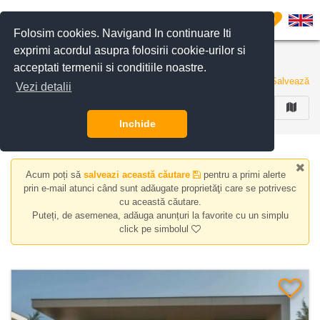
Filtreaza anunturile
0
Folosim cookies. Navigand In continuare Iti
exprimi acordul asupra folosirii cookie-urilor si
Apartamente, case/vile de vanzare
acceptati termenii si conditiile noastre.
90 de anunturi
Salvează
Vezi detalii
FILTREAZA
Inchide
Acum poți să
salveazi această căutare
pentru a primi alerte
prin e-mail atunci când sunt adăugate proprietăţi care se potrivesc
cu această căutare.
Puteți, de asemenea, adăuga anunțuri la favorite cu un simplu
click pe simbolul