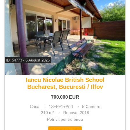
ID: 54773 - 6 August 2026
De vanzare casa 5 camere
Iancu Nicolae British School
Bucharest, Bucuresti / Ilfov
700.000
EUR
Casa
1S+P+1+Pod
5 Camere
210 m²
Renovat 2018
Potrivit pentru birou