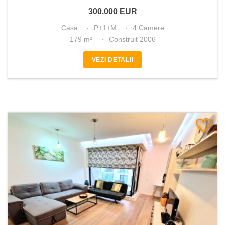
300.000
EUR
Casa
P+1+M
4 Camere
179 m²
Construit 2006
VEZI DETALII