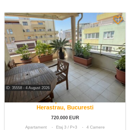
ID: 35558 - 4 August 2026
De vanzare apartament 4 camere
Herastrau, Bucuresti
720.000
EUR
Apartament
Etaj 3 / P+3
4 Camere