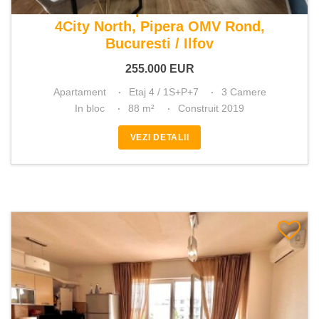
De vanzare apartament 3 camere
4City North, Pipera OMV Rond,
Bucuresti / Ilfov
255.000
EUR
Apartament
Etaj 4 / 1S+P+7
3 Camere
In bloc
88 m²
Construit 2019
VEZI DETALII