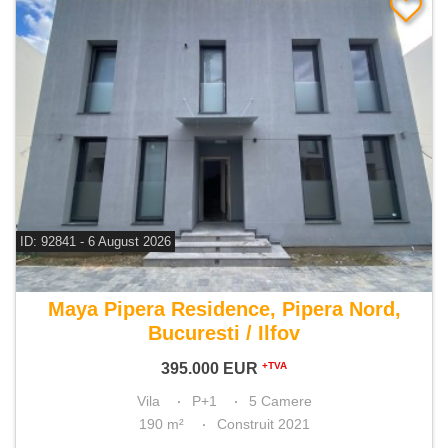
ID: 92841 - 6 August 2026
De vanzare vila 5 camere
Maya Pipera Residence, Pipera Nord,
Bucuresti / Ilfov
395.000
EUR
+TVA
Vila
P+1
5 Camere
190 m²
Construit 2021