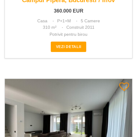
Campul Pipera, Bucuresti / Ilfov
360.000
EUR
Casa
P+1+M
5 Camere
310 m²
Construit 2011
Potrivit pentru birou
VEZI DETALII