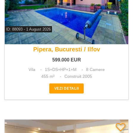
ID: 88093 - 1 August 2026
De vanzare vila 8 camere
Pipera, Bucuresti / Ilfov
599.000
EUR
Vila
1S+DS+HP+1+M
8 Camere
455 m²
Construit 2005
VEZI DETALII