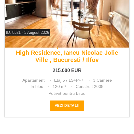
ID: 8521 - 3 August 2026
De vanzare apartament 3 camere
High Residence, Iancu Nicolae Jolie
Ville , Bucuresti / Ilfov
215.000
EUR
Apartament
Etaj 5 / 1S+P+7
3 Camere
In bloc
120 m²
Construit 2008
Potrivit pentru birou
VEZI DETALII