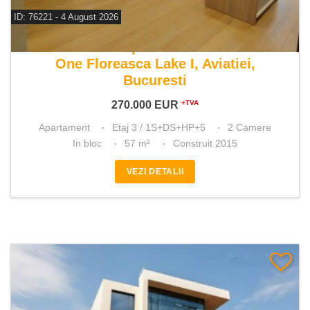
ID: 76221 - 4 August 2026
De vanzare apartament 2 camere
One Floreasca Lake I, Aviatiei,
Bucuresti
270.000
EUR
+TVA
Apartament
Etaj 3 / 1S+DS+HP+5
2 Camere
In bloc
57 m²
Construit 2015
VEZI DETALII