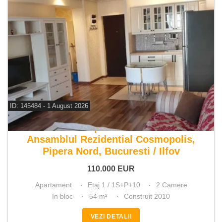
ID: 145484 - 1 August 2026
De vanzare apartament 2 camere
Ansamblul Rezidential Cosmopolis,
Pipera Nord, Bucuresti / Ilfov
110.000
EUR
Apartament
Etaj 1 / 1S+P+10
2 Camere
In bloc
54 m²
Construit 2010
VEZI DETALII