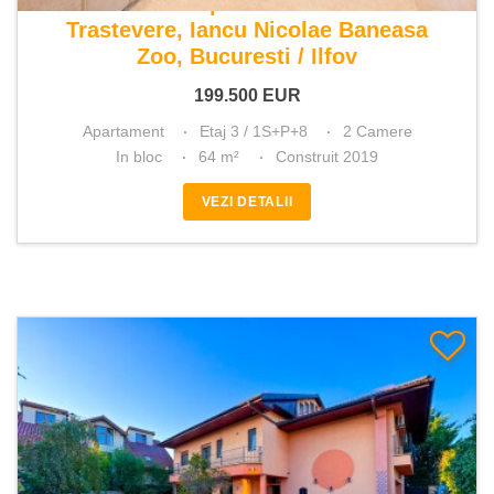
De vanzare apartament 2 camere
Trastevere, Iancu Nicolae Baneasa
Zoo, Bucuresti / Ilfov
199.500
EUR
Apartament
Etaj 3 / 1S+P+8
2 Camere
In bloc
64 m²
Construit 2019
VEZI DETALII