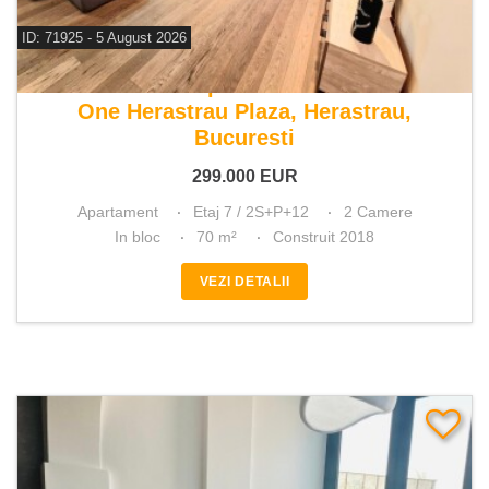
ID: 71925 - 5 August 2026
De vanzare apartament 2 camere
One Herastrau Plaza, Herastrau,
Bucuresti
299.000
EUR
Apartament
Etaj 7 / 2S+P+12
2 Camere
In bloc
70 m²
Construit 2018
VEZI DETALII