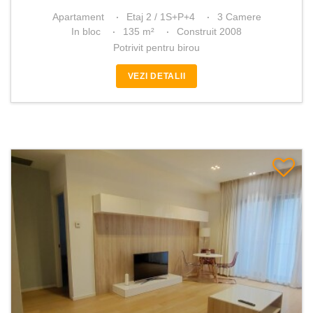
Apartament
Etaj 2 / 1S+P+4
3 Camere
In bloc
135 m²
Construit 2008
Potrivit pentru birou
VEZI DETALII