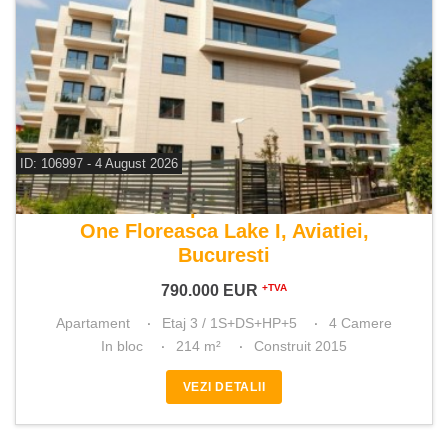
ID: 106997 - 4 August 2026
De vanzare apartament 4 camere
One Floreasca Lake I, Aviatiei,
Bucuresti
790.000
EUR
+TVA
Apartament
Etaj 3 / 1S+DS+HP+5
4 Camere
In bloc
214 m²
Construit 2015
VEZI DETALII