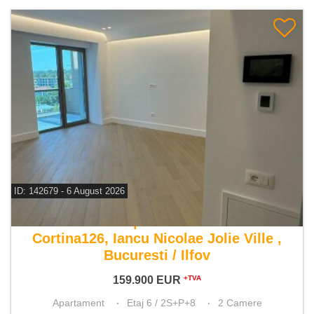
ID: 142679 - 6 August 2026
De vanzare apartament 2 camere
Cortina126, Iancu Nicolae Jolie Ville ,
Bucuresti / Ilfov
159.900
EUR
+TVA
Apartament
Etaj 6 / 2S+P+8
2 Camere