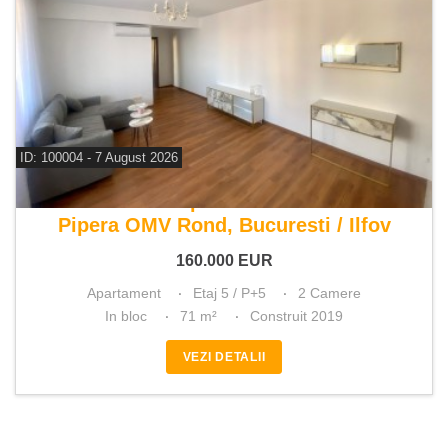
ID: 100004 - 7 August 2026
De vanzare apartament 2 camere
Pipera OMV Rond, Bucuresti / Ilfov
160.000
EUR
Apartament
Etaj 5 / P+5
2 Camere
In bloc
71 m²
Construit 2019
VEZI DETALII