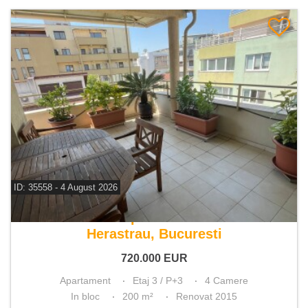
ID: 35558 - 4 August 2026
De vanzare apartament 4 camere
Herastrau, Bucuresti
720.000
EUR
Apartament
Etaj 3 / P+3
4 Camere
In bloc
200 m²
Renovat 2015