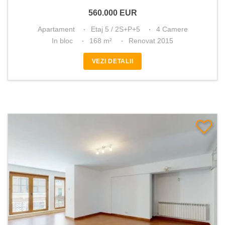
560.000
EUR
Apartament
Etaj 5 / 2S+P+5
4 Camere
In bloc
168 m²
Renovat 2015
VEZI DETALII