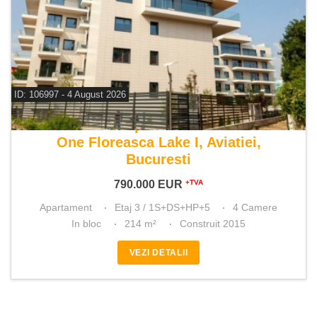
ID: 106997 - 4 August 2026
De vanzare apartament 4 camere
One Floreasca Lake I, Aviatiei,
Bucuresti
790.000
EUR
+TVA
Apartament
Etaj 3 / 1S+DS+HP+5
4 Camere
In bloc
214 m²
Construit 2015
VEZI DETALII