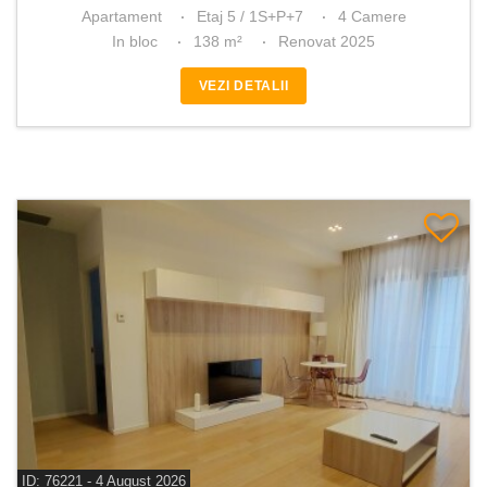
Apartament
Etaj 5 / 1S+P+7
4 Camere
In bloc
138 m²
Renovat 2025
VEZI DETALII
ID: 76221 - 4 August 2026