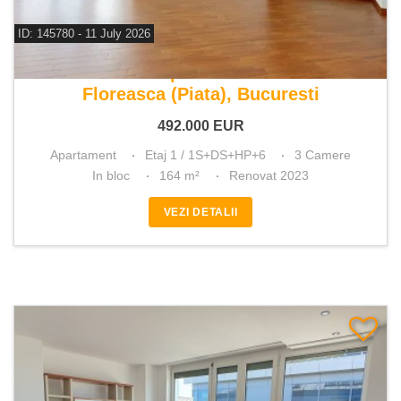
ID: 145780 - 11 July 2026
De vanzare apartament 3 camere
Floreasca (Piata), Bucuresti
492.000
EUR
Apartament
Etaj 1 / 1S+DS+HP+6
3 Camere
In bloc
164 m²
Renovat 2023
VEZI DETALII