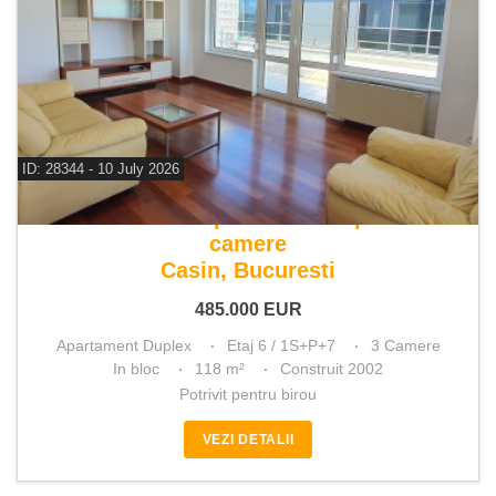
ID: 28344 - 10 July 2026
De vanzare apartament duplex 3
camere
Casin, Bucuresti
485.000
EUR
Apartament Duplex
Etaj 6 / 1S+P+7
3 Camere
In bloc
118 m²
Construit 2002
Potrivit pentru birou
VEZI DETALII