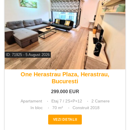
ID: 71925 - 5 August 2026
De vanzare apartament 2 camere
One Herastrau Plaza, Herastrau,
Bucuresti
299.000
EUR
Apartament
Etaj 7 / 2S+P+12
2 Camere
In bloc
70 m²
Construit 2018
VEZI DETALII