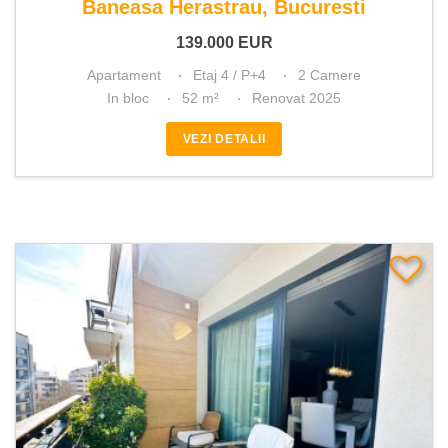
Baneasa Herastrau, Bucuresti
139.000
EUR
Apartament
Etaj 4 / P+4
2 Camere
In bloc
52 m²
Renovat 2025
VEZI DETALII