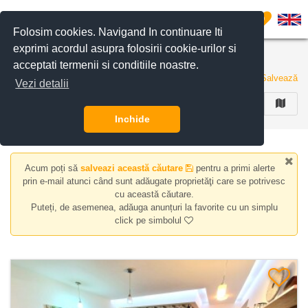
Filtreaza anunturile
0
Folosim cookies. Navigand In continuare Iti
exprimi acordul asupra folosirii cookie-urilor si
Apartamente de vanzare in Bucuresti
acceptati termenii si conditiile noastre.
33 de anunturi
Salvează
Vezi detalii
FILTREAZA
Inchide
Acum poți să
salveazi această căutare
pentru a primi alerte
prin e-mail atunci când sunt adăugate proprietăţi care se potrivesc
cu această căutare.
Puteți, de asemenea, adăuga anunțuri la favorite cu un simplu
click pe simbolul