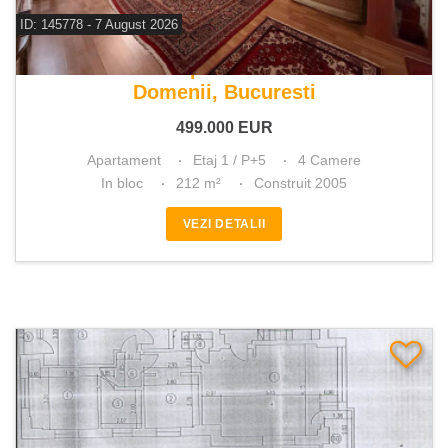
ID: 145778 - 7 August 2026
De vanzare apartament 4 camere
Domenii, Bucuresti
499.000
EUR
Apartament
Etaj 1 / P+5
4 Camere
In bloc
212 m²
Construit 2005
VEZI DETALII