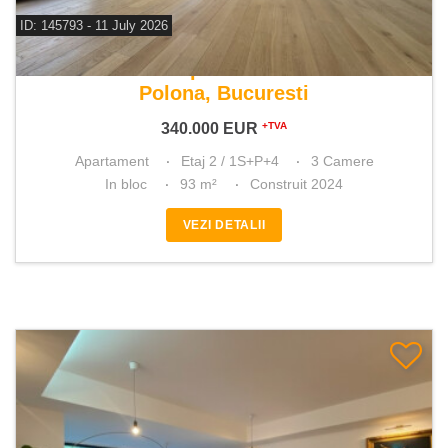
ID: 145793 - 11 July 2026
De vanzare apartament 3 camere
Polona, Bucuresti
340.000
EUR
+TVA
Apartament
Etaj 2 / 1S+P+4
3 Camere
In bloc
93 m²
Construit 2024
VEZI DETALII