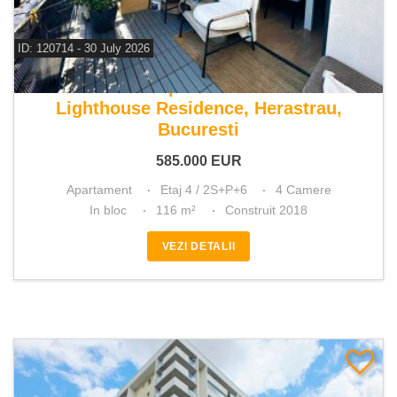
ID: 120714 - 30 July 2026
De vanzare apartament 4 camere
Lighthouse Residence, Herastrau,
Bucuresti
585.000
EUR
Apartament
Etaj 4 / 2S+P+6
4 Camere
In bloc
116 m²
Construit 2018
VEZI DETALII