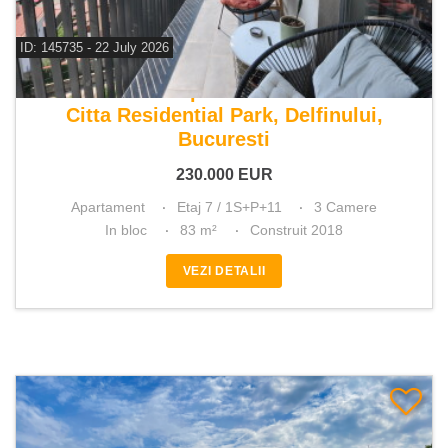
ID: 145735 - 22 July 2026
De vanzare apartament 3 camere
Citta Residential Park, Delfinului,
Bucuresti
230.000
EUR
Apartament
Etaj 7 / 1S+P+11
3 Camere
In bloc
83 m²
Construit 2018
VEZI DETALII