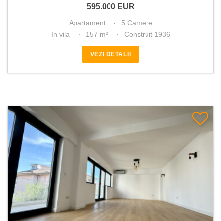
595.000
EUR
Apartament
5 Camere
In vila
157 m²
Construit 1936
VEZI DETALII