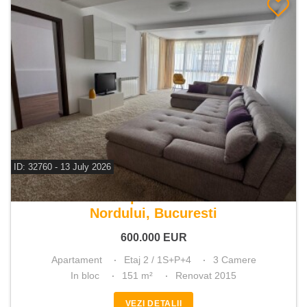
ID: 32760 - 13 July 2026
De vanzare apartament 3 camere
Nordului, Bucuresti
600.000
EUR
Apartament
Etaj 2 / 1S+P+4
3 Camere
In bloc
151 m²
Renovat 2015
VEZI DETALII