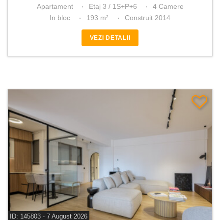
Apartament
Etaj 3 / 1S+P+6
4 Camere
In bloc
193 m²
Construit 2014
VEZI DETALII
ID: 145803 - 7 August 2026