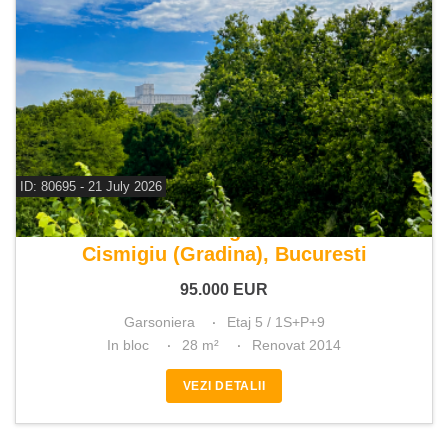
ID: 80695 - 21 July 2026
De vanzare garsoniera
Cismigiu (Gradina), Bucuresti
95.000
EUR
Garsoniera
Etaj 5 / 1S+P+9
In bloc
28 m²
Renovat 2014
VEZI DETALII