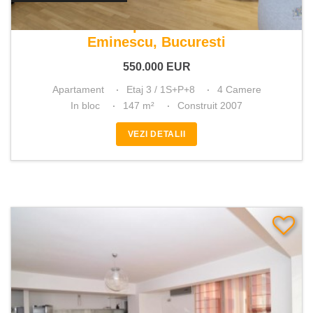
De vanzare apartament 4 camere
Eminescu, Bucuresti
550.000
EUR
Apartament
Etaj 3 / 1S+P+8
4 Camere
In bloc
147 m²
Construit 2007
VEZI DETALII