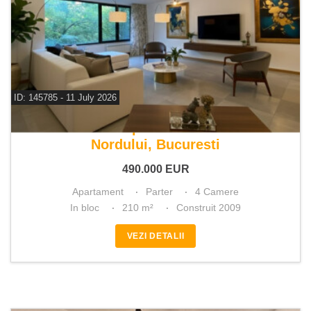
ID: 145785 - 11 July 2026
De vanzare apartament 4 camere
Nordului, Bucuresti
490.000
EUR
Apartament
Parter
4 Camere
In bloc
210 m²
Construit 2009
VEZI DETALII