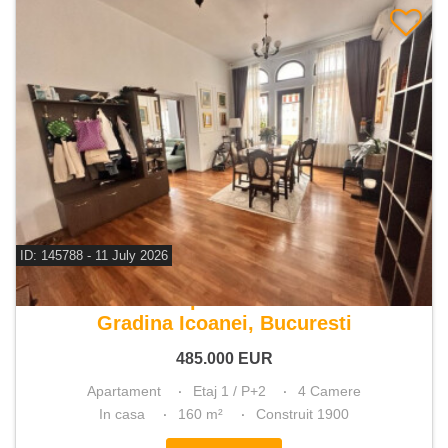
ID: 145788 - 11 July 2026
De vanzare apartament 4 camere
Gradina Icoanei, Bucuresti
485.000
EUR
Apartament
Etaj 1 / P+2
4 Camere
In casa
160 m²
Construit 1900