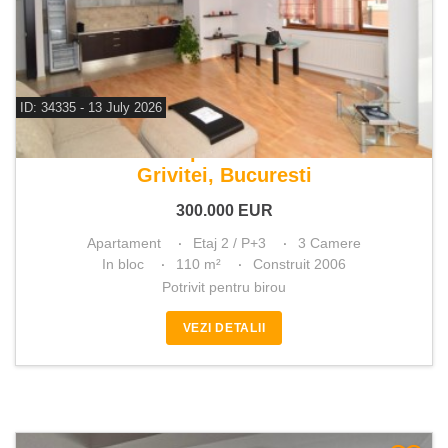
ID: 34335 - 13 July 2026
De vanzare apartament 3 camere
Grivitei, Bucuresti
300.000
EUR
Apartament
Etaj 2 / P+3
3 Camere
In bloc
110 m²
Construit 2006
Potrivit pentru birou
VEZI DETALII