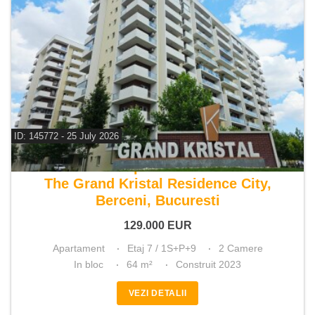
ID: 145772 - 25 July 2026
De vanzare apartament 2 camere
The Grand Kristal Residence City,
Berceni, Bucuresti
129.000
EUR
Apartament
Etaj 7 / 1S+P+9
2 Camere
In bloc
64 m²
Construit 2023
VEZI DETALII