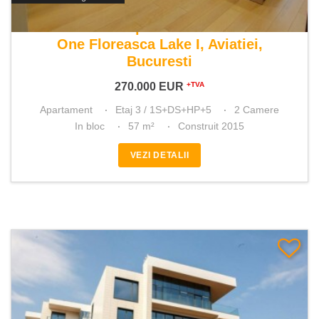
De vanzare apartament 2 camere
One Floreasca Lake I, Aviatiei,
Bucuresti
270.000
EUR
+TVA
Apartament
Etaj 3 / 1S+DS+HP+5
2 Camere
In bloc
57 m²
Construit 2015
VEZI DETALII