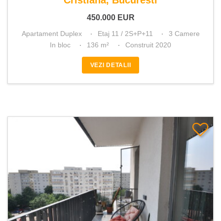
Cristiana, Bucuresti
450.000
EUR
Apartament Duplex
Etaj 11 / 2S+P+11
3 Camere
In bloc
136 m²
Construit 2020
VEZI DETALII