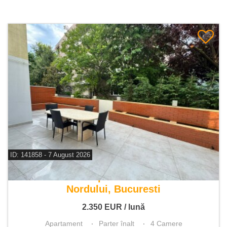
ID: 141858 - 7 August 2026
De inchiriat apartament 4 camere
Nordului, Bucuresti
2.350
EUR
/ lună
Apartament
Parter înalt
4 Camere