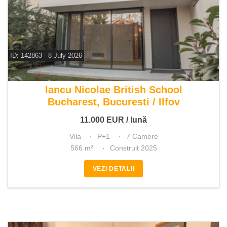
ID: 142863 - 8 July 2026
De inchiriat vila 7 camere
Iancu Nicolae British School
Bucharest, Bucuresti / Ilfov
11.000
EUR
/ lună
Vila
P+1
7 Camere
566 m²
Construit 2025
VEZI DETALII