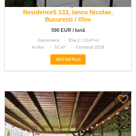
De inchiriat garsoniera
Residence5 133, Iancu Nicolae,
Bucuresti / Ilfov
590
EUR
/ lună
Garsoniera
Etaj 1 / 1S+P+4
In bloc
52 m²
Construit 2018
VEZI DETALII