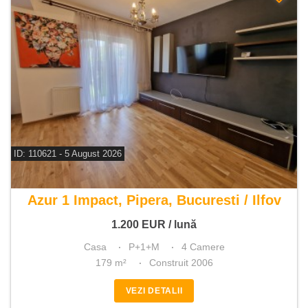
ID: 110621 - 5 August 2026
De inchiriat casa 4 camere
Azur 1 Impact, Pipera, Bucuresti / Ilfov
1.200
EUR
/ lună
Casa
P+1+M
4 Camere
179 m²
Construit 2006
VEZI DETALII