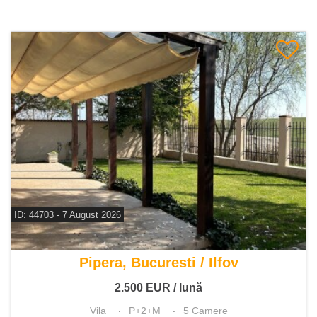
ID: 44703 - 7 August 2026
De inchiriat vila 5 camere
Pipera, Bucuresti / Ilfov
2.500
EUR
/ lună
Vila
P+2+M
5 Camere