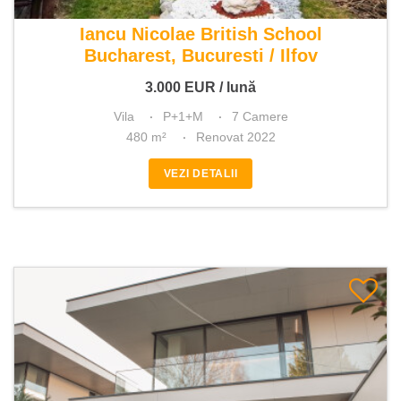
De inchiriat vila 7 camere
Iancu Nicolae British School
Bucharest, Bucuresti / Ilfov
3.000
EUR
/ lună
Vila
P+1+M
7 Camere
480 m²
Renovat 2022
VEZI DETALII