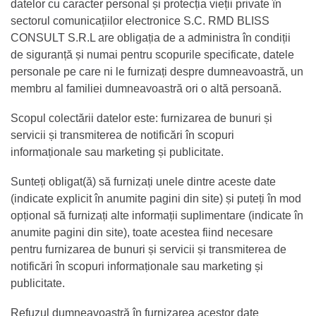
datelor cu caracter personal și protecția vieții private în
sectorul comunicațiilor electronice S.C. RMD BLISS
CONSULT S.R.L are obligația de a administra în condiții
de siguranță și numai pentru scopurile specificate, datele
personale pe care ni le furnizați despre dumneavoastră, un
membru al familiei dumneavoastră ori o altă persoană.
Scopul colectării datelor este: furnizarea de bunuri și
servicii și transmiterea de notificări în scopuri
informaționale sau marketing și publicitate.
Sunteți obligat(ă) să furnizați unele dintre aceste date
(indicate explicit în anumite pagini din site) și puteți în mod
opțional să furnizați alte informații suplimentare (indicate în
anumite pagini din site), toate acestea fiind necesare
pentru furnizarea de bunuri și servicii și transmiterea de
notificări în scopuri informaționale sau marketing și
publicitate.
Refuzul dumneavoastră în furnizarea acestor date