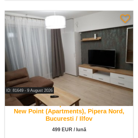
ID: 81649 - 9 August 2026
De inchiriat apartament 2 camere
New Point (Apartments), Pipera Nord,
Bucuresti / Ilfov
499
EUR
/ lună