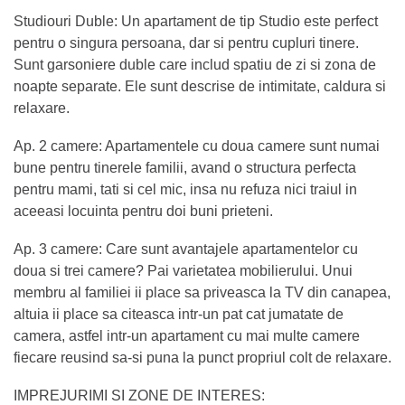
Studiouri Duble: Un apartament de tip Studio este perfect
pentru o singura persoana, dar si pentru cupluri tinere.
Sunt garsoniere duble care includ spatiu de zi si zona de
noapte separate. Ele sunt descrise de intimitate, caldura si
relaxare.
Ap. 2 camere: Apartamentele cu doua camere sunt numai
bune pentru tinerele familii, avand o structura perfecta
pentru mami, tati si cel mic, insa nu refuza nici traiul in
aceeasi locuinta pentru doi buni prieteni.
Ap. 3 camere: Care sunt avantajele apartamentelor cu
doua si trei camere? Pai varietatea mobilierului. Unui
membru al familiei ii place sa priveasca la TV din canapea,
altuia ii place sa citeasca intr-un pat cat jumatate de
camera, astfel intr-un apartament cu mai multe camere
fiecare reusind sa-si puna la punct propriul colt de relaxare.
IMPREJURIMI SI ZONE DE INTERES: