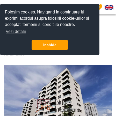
0
Folosim cookies. Navigand In continuare Iti
exprimi acordul asupra folosirii cookie-urilor si
acceptati termenii si conditiile noastre.
CERE DETALII
SUNĂ-NE
Vezi detalii
New Point (Apartments)
Inchide
Pipera Nord, Bucuresti / Ilfov
Anul:
2018