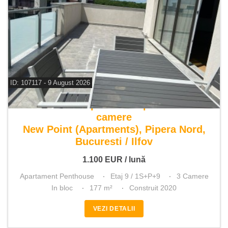
ID: 107117 - 9 August 2026
De inchiriat apartament penthouse 3
camere
New Point (Apartments), Pipera Nord,
Bucuresti / Ilfov
1.100
EUR
/ lună
Apartament Penthouse
Etaj 9 / 1S+P+9
3 Camere
In bloc
177 m²
Construit 2020
VEZI DETALII