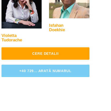
Isfahan
Doekhie
Violetta
Tudorache
CERE DETALII
+40 729... ARATĂ NUMARUL