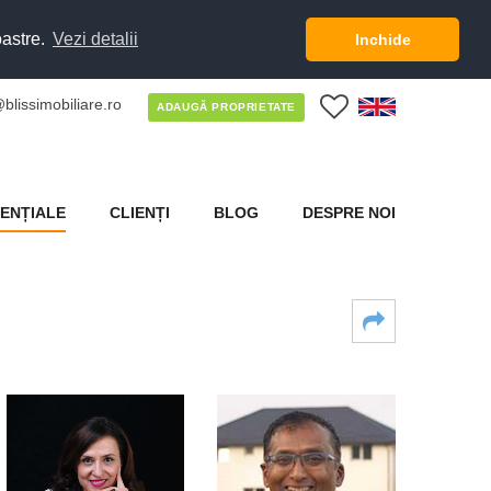
oastre.
Vezi detalii
Inchide
blissimobiliare.ro
0
ADAUGĂ PROPRIETATE
ENȚIALE
CLIENȚI
BLOG
DESPRE NOI