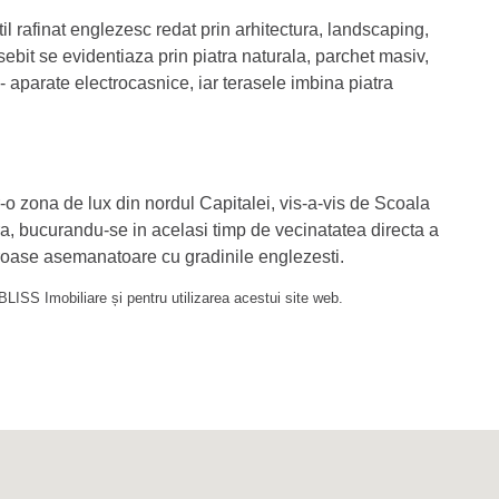
l rafinat englezesc redat prin arhitectura, landscaping,
ebit se evidentiaza prin piatra naturala, parchet masiv,
e - aparate electrocasnice, iar terasele imbina piatra
o zona de lux din nordul Capitalei, vis-a-vis de Scoala
a, bucurandu-se in acelasi timp de vecinatatea directa a
eroase asemanatoare cu gradinile englezesti.
LISS Imobiliare și pentru utilizarea acestui site web.