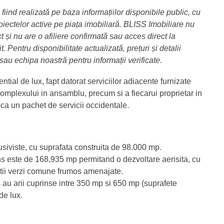
fiind realizată pe baza informațiilor disponibile public, cu
ectelor active pe piața imobiliară. BLISS Imobiliare nu
 și nu are o afiliere confirmată sau acces direct la
. Pentru disponibilitate actualizată, prețuri și detalii
 sau echipa noastră pentru informații verificate.
ial de lux, fapt datorat serviciilor adiacente furnizate
 complexului in ansamblu, precum si a fiecarui proprietar in
a un pachet de servicii occidentale.
siviste, cu suprafata construita de 98.000 mp.
s este de 168,935 mp permitand o dezvoltare aerisita, cu
spatii verzi comune frumos amenajate.
au arii cuprinse intre 350 mp si 650 mp (suprafete
de lux.