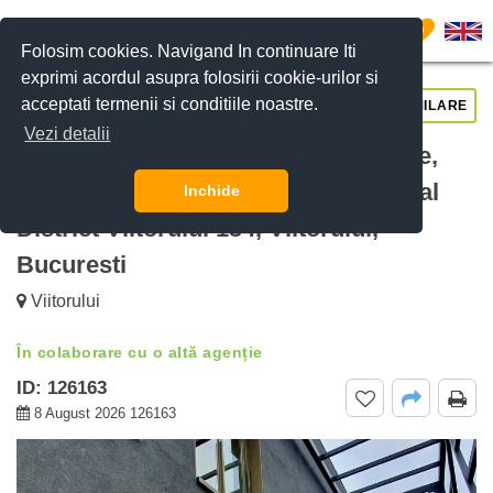
0
Folosim cookies. Navigand In continuare Iti
exprimi acordul asupra folosirii cookie-urilor si
acceptati termenii si conditiile noastre.
CERE DETALII
SUNĂ-NE
SIMILARE
Vezi detalii
De vanzare Triplex Luxos– 4 Camere,
Jacuzzi & Terasă Panoramică Central
Inchide
District Viitorului 134, Viitorului,
Bucuresti
Viitorului
În colaborare cu o altă agenție
ID: 126163
8 August 2026 126163