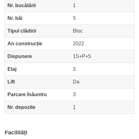
Nr. bucătării
1
Nr. băi
5
Tipul clădirii
Bloc
An construcție
2022
Dispunere
1S+P+5
Etaj
3
Lift
Da
Parcare înăuntru
3
Nr. depozite
1
Facilități