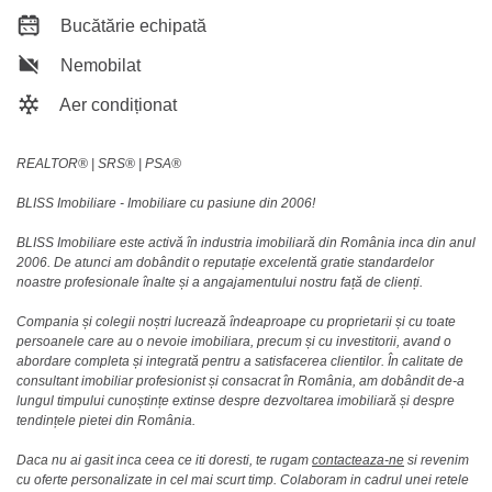
Bucătărie echipată
Nemobilat
Aer condiționat
REALTOR®️ | SRS®️ | PSA®️
BLISS Imobiliare - Imobiliare cu pasiune din 2006!
BLISS Imobiliare este activă în industria imobiliară din România inca din anul
2006. De atunci am dobândit o reputație excelentă gratie standardelor
noastre profesionale înalte și a angajamentului nostru față de clienți.
Compania și colegii noștri lucrează îndeaproape cu proprietarii și cu toate
persoanele care au o nevoie imobiliara, precum și cu investitorii, avand o
abordare completa și integrată pentru a satisfacerea clientilor. În calitate de
consultant imobiliar profesionist și consacrat în România, am dobândit de-a
lungul timpului cunoștințe extinse despre dezvoltarea imobiliară și despre
tendințele pietei din România.
Daca nu ai gasit inca ceea ce iti doresti, te rugam
contacteaza-ne
si revenim
cu oferte personalizate in cel mai scurt timp. Colaboram in cadrul unei retele