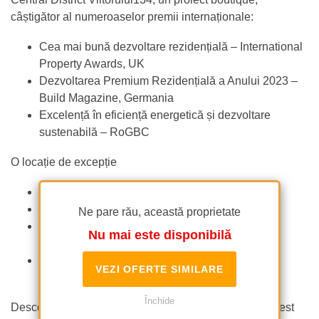
câștigător al numeroaselor premii internaționale:
Cea mai bună dezvoltare rezidențială – International
Property Awards, UK
Dezvoltarea Premium Rezidențială a Anului 2023 –
Build Magazine, Germania
Excelență în eficiență energetică și dezvoltare
sustenabilă – RoGBC
O locație de excepție
Între bulevardele Dacia și Ștefan cel Mare
Acces rapid la transport public
Ne pare rău, această proprietate
Aproape de zonele centrale și nordice ale
Nu mai este disponibilă
Bucureștiului
În inima cartierului Armenesc, aproape de
VEZI OFERTE SIMILARE
restaurante, cafenele și puncte de interes
Închide
Descoperă singurul penthouse-triplex disponibil în acest