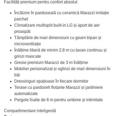
Facilități premium pentru confort absolut
Încălzire în pardoseală cu ceramică Marazzi imitație
parchet
Climatizare multisplit built-in LG și aport de aer
proaspăt
Tâmplărie de mari dimensiuni cu geam tripan și
microventilație
Înălțime liberă de minim 2.8 m cu tavan continuu și
grinzi mascate
Gresie premium Marazzi de 3 m înălțime
Mobilier personalizat și oglinzi de mari dimensiuni în
băi
Dressinguri spațioase în fiecare dormitor
Terase cu pardoseli flotante Marazzi și jardiniere
automatizate
Pergole înalte de 6 m pentru umbrire și intimitate
Compartimentare inteligentă