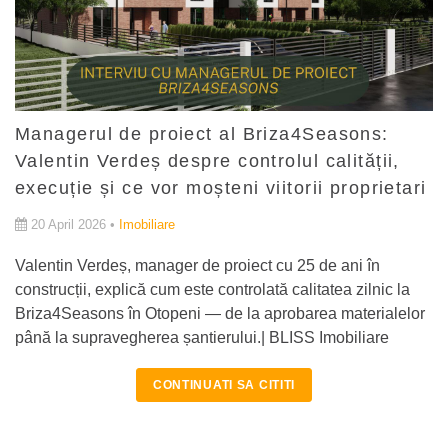
Managerul de proiect al Briza4Seasons:
Valentin Verdeș despre controlul calității,
execuție și ce vor moșteni viitorii proprietari
20 April 2026 •
Imobiliare
Valentin Verdeș, manager de proiect cu 25 de ani în
construcții, explică cum este controlată calitatea zilnic la
Briza4Seasons în Otopeni — de la aprobarea materialelor
până la supravegherea șantierului.| BLISS Imobiliare
CONTINUATI SA CITITI