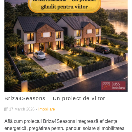
Briza4Seasons – Un proiect de viitor
17 March 2026 •
Imobiliare
Află cum proiectul Briza4Seasons integrează eficiența
energetică, pregătirea pentru panouri solare și mobilitatea