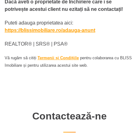
Dacă aveti o proprietate de Închiriere care i se
potrivește acestui client nu ezitați să ne contactați!
Puteti adauga proprietatea aici:
https://blissimobiliare.ro/adauga-anunt
REALTOR®️ | SRS®️ | PSA®️
Vă rugăm să citiți
Termenii și Condițiile
pentru colaborarea cu BLISS
Imobiliare și pentru utilizarea acestui site web.
Contactează-ne