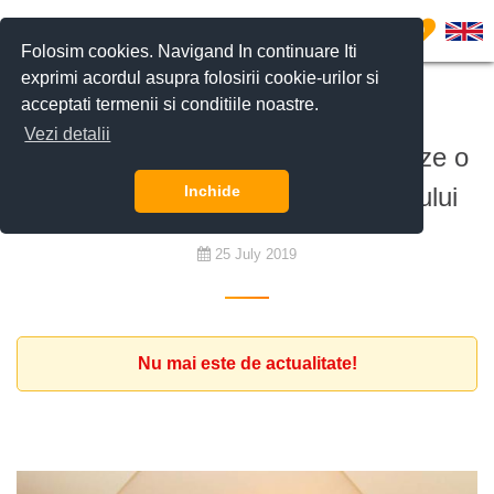
0
Folosim cookies. Navigand In continuare Iti
exprimi acordul asupra folosirii cookie-urilor si
acceptati termenii si conditiile noastre.
De închiriat
Vezi detalii
Familie de expati cauta sa inchirieze o
locuinta in zona Nordul Bucurestiului
Inchide
25 July 2019
Nu mai este de actualitate!