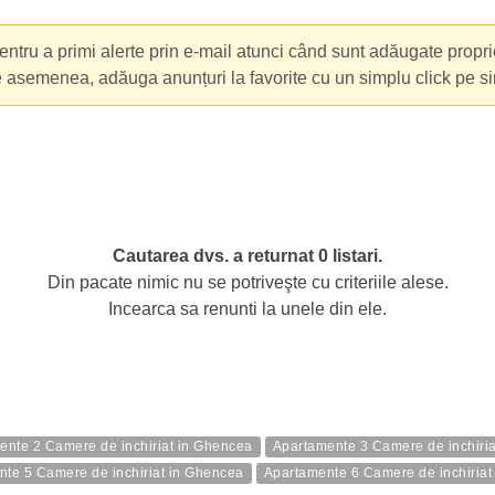
ntru a primi alerte prin e-mail atunci când sunt adăugate propri
e asemenea, adăuga anunțuri la favorite cu un simplu click pe s
Cautarea dvs. a returnat 0 listari.
Din pacate nimic nu se potriveşte cu criteriile alese.
Incearca sa renunti la unele din ele.
ente 2 Camere de inchiriat in Ghencea
Apartamente 3 Camere de inchiri
te 5 Camere de inchiriat in Ghencea
Apartamente 6 Camere de inchiriat