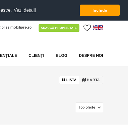
oastre.
Vezi detalii
Inchide
blissimobiliare.ro
0
ADAUGĂ PROPRIETATE
ENȚIALE
CLIENȚI
BLOG
DESPRE NOI
LISTA
HARTA
Top oferte