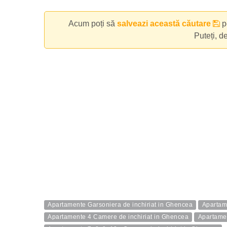
Acum poți să
salveazi această căutare
pe
Puteți, d
Apartamente Garsoniera de inchiriat in Ghencea
Apartam
Apartamente 4 Camere de inchiriat in Ghencea
Apartamen