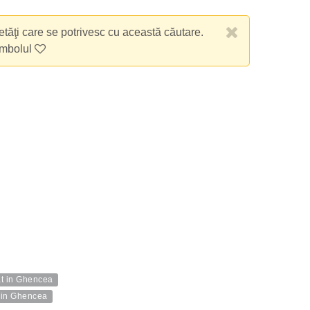
etăţi care se potrivesc cu această căutare.
imbolul
at in Ghencea
 in Ghencea