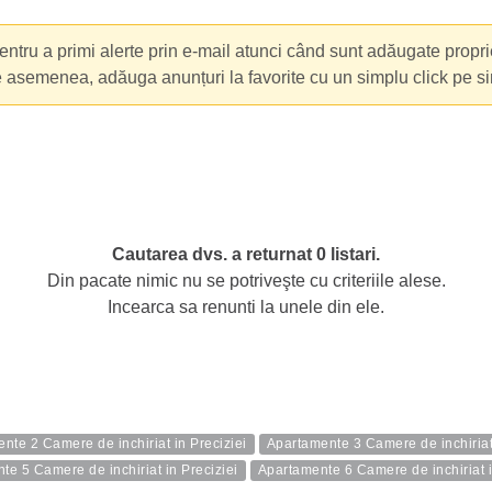
ntru a primi alerte prin e-mail atunci când sunt adăugate propri
e asemenea, adăuga anunțuri la favorite cu un simplu click pe s
Cautarea dvs. a returnat 0 listari.
Din pacate nimic nu se potriveşte cu criteriile alese.
Incearca sa renunti la unele din ele.
nte 2 Camere de inchiriat in Preciziei
Apartamente 3 Camere de inchiriat 
te 5 Camere de inchiriat in Preciziei
Apartamente 6 Camere de inchiriat i