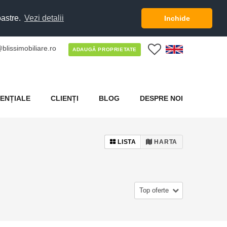
oastre.
Vezi detalii
Inchide
blissimobiliare.ro
0
ADAUGĂ PROPRIETATE
ENȚIALE
CLIENȚI
BLOG
DESPRE NOI
LISTA
HARTA
Top oferte