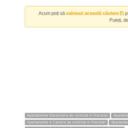
Acum poți să
salveazi această căutare
pe
Puteți, d
Apartamente Garsoniera de inchiriat in Preciziei
Apartame
Apartamente 4 Camere de inchiriat in Preciziei
Apartamen