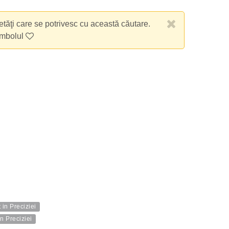
etăţi care se potrivesc cu această căutare.
imbolul
in Preciziei
n Preciziei