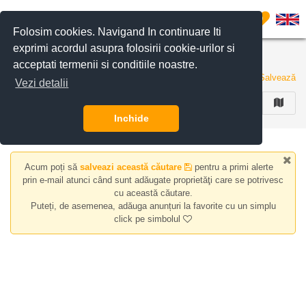
Filtreaza anunturile
0
Folosim cookies. Navigand In continuare Iti
exprimi acordul asupra folosirii cookie-urilor si
Apartamente de inchiriat zona Salajan
acceptati termenii si conditiile noastre.
0 anunturi
Salvează
Vezi detalii
FILTREAZA
Inchide
Acum poți să
salveazi această căutare
pentru a primi alerte
prin e-mail atunci când sunt adăugate proprietăţi care se potrivesc
cu această căutare.
Puteți, de asemenea, adăuga anunțuri la favorite cu un simplu
click pe simbolul