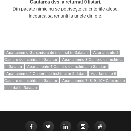
Cautarea dvs. a returnat 0 listari.
Din pacate nimic nu se potriveşte cu criteriile alese.
Incearca sa renunti la unele din ele.
Apartamente Garsoniera de inchiriat in Salajan
Apartamente 2 
Camere de inchiriat in Salajan
Apartamente 3 Camere de inchiriat 
in Salajan
Apartamente 4 Camere de inchiriat in Salajan
Apartamente 5 Camere de inchiriat in Salajan
Apartamente 6 
Camere de inchiriat in Salajan
Apartamente 7, 8, 9, 10+ Camere de 
inchiriat in Salajan