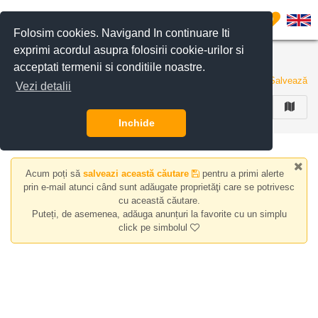
Filtreaza anunturile
0
Folosim cookies. Navigand In continuare Iti
exprimi acordul asupra folosirii cookie-urilor si
Apartamente de vanzare zona Bragadiru
acceptati termenii si conditiile noastre.
0 anunturi
Salvează
Vezi detalii
FILTREAZA
Inchide
Acum poți să
salveazi această căutare
pentru a primi alerte
prin e-mail atunci când sunt adăugate proprietăţi care se potrivesc
cu această căutare.
Puteți, de asemenea, adăuga anunțuri la favorite cu un simplu
click pe simbolul