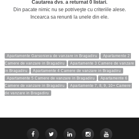
Cautarea dvs. a returnat 0 listari.
Din pacate nimic nu se potriveşte cu criteriile alese.
Incearca sa renunti la unele din ele.
Apartamente Garsoniera de vanzare in Bragadiru
Apartamente 2 
Camere de vanzare in Bragadiru
Apartamente 3 Camere de vanzare 
in Bragadiru
Apartamente 4 Camere de vanzare in Bragadiru
Apartamente 5 Camere de vanzare in Bragadiru
Apartamente 6 
Camere de vanzare in Bragadiru
Apartamente 7, 8, 9, 10+ Camere 
de vanzare in Bragadiru