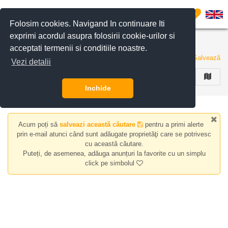
Filtreaza anunturile
0
Folosim cookies. Navigand In continuare Iti
exprimi acordul asupra folosirii cookie-urilor si
Apartamente de vanzare zona Comuna Rosu
acceptati termenii si conditiile noastre.
0 anunturi
Salvează
Vezi detalii
FILTREAZA
Inchide
Acum poți să
salveazi această căutare
pentru a primi alerte
prin e-mail atunci când sunt adăugate proprietăţi care se potrivesc
cu această căutare.
Puteți, de asemenea, adăuga anunțuri la favorite cu un simplu
click pe simbolul