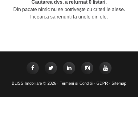
Cautarea dvs. a returnat 0 listari.
Din pacate nimic nu se potriveşte cu criteriile alese.
Incearca sa renunti la unele din ele.
BLISS Imobiliare © 2026 ·
Termeni si Conditii
·
GDPR
·
Sitemap