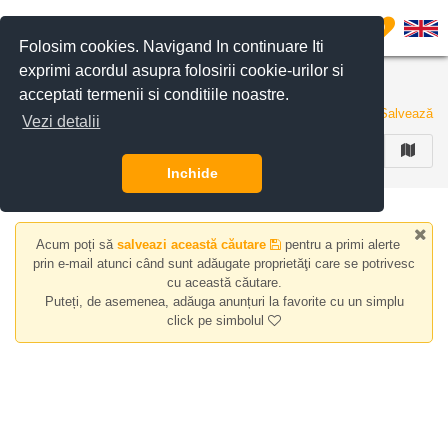
Filtreaza anunturile
0
Folosim cookies. Navigand In continuare Iti
exprimi acordul asupra folosirii cookie-urilor si
Case/vile de inchiriat zona Ferentari
acceptati termenii si conditiile noastre.
0 anunturi
Salvează
Vezi detalii
FILTREAZA
Inchide
Acum poți să
salveazi această căutare
pentru a primi alerte
prin e-mail atunci când sunt adăugate proprietăţi care se potrivesc
cu această căutare.
Puteți, de asemenea, adăuga anunțuri la favorite cu un simplu
click pe simbolul