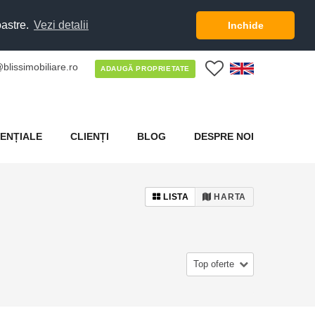
oastre.
Vezi detalii
Inchide
blissimobiliare.ro
0
ADAUGĂ PROPRIETATE
ENȚIALE
CLIENȚI
BLOG
DESPRE NOI
LISTA
HARTA
Top oferte