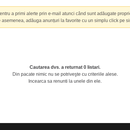
ntru a primi alerte prin e-mail atunci când sunt adăugate propri
e asemenea, adăuga anunțuri la favorite cu un simplu click pe s
Cautarea dvs. a returnat 0 listari.
Din pacate nimic nu se potriveşte cu criteriile alese.
Incearca sa renunti la unele din ele.