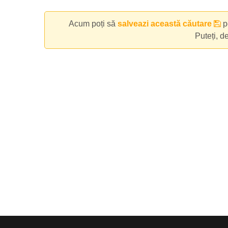
Acum poți să
salveazi această căutare
pe
Puteți, d