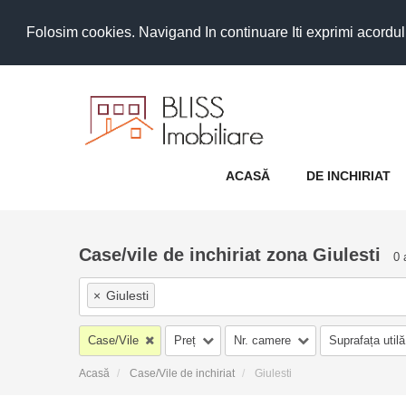
Folosim cookies. Navigand In continuare Iti exprimi acordul as
ACASĂ
DE INCHIRIAT
Case/vile de inchiriat zona Giulesti
0 
×
Giulesti
Case/Vile
Preț
Nr. camere
Suprafața utilă
Acasă
Case/Vile de inchiriat
Giulesti