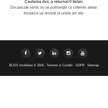
Cautarea dvs. a returnat 0 listari.
Din pacate nimic nu se potriveşte cu criteriile alese.
Incearca sa renunti la unele din ele.
BLISS Imobiliare © 2026 ·
Termeni si Conditii
·
GDPR
·
Sitemap