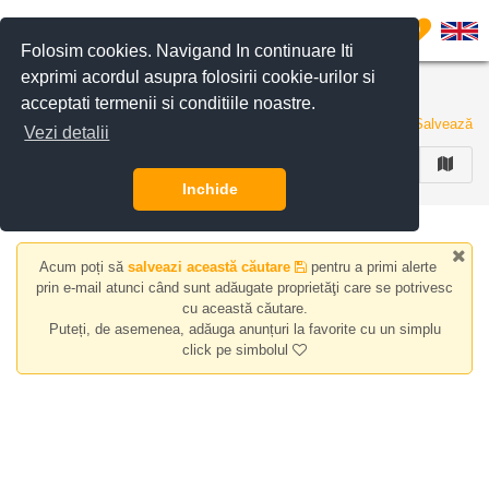
Filtreaza anunturile
0
Folosim cookies. Navigand In continuare Iti
exprimi acordul asupra folosirii cookie-urilor si
Case/vile de inchiriat zona Obor
acceptati termenii si conditiile noastre.
0 anunturi
Salvează
Vezi detalii
FILTREAZA
Inchide
Acum poți să
salveazi această căutare
pentru a primi alerte
prin e-mail atunci când sunt adăugate proprietăţi care se potrivesc
cu această căutare.
Puteți, de asemenea, adăuga anunțuri la favorite cu un simplu
click pe simbolul