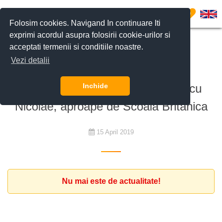
0
Folosim cookies. Navigand In continuare Iti
exprimi acordul asupra folosirii cookie-urilor si
acceptati termenii si conditiile noastre.
De închiriat
Vezi detalii
Familie de expati cauta o vila
nemobilata. Zone de interes: Iancu
Inchide
Nicolae, aproape de Scoala Britanica
15 April 2019
Nu mai este de actualitate!