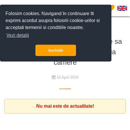
0
Folosim cookies. Navigand In continuare Iti
exprimi acordul asupra folosirii cookie-urilor si
acceptati termenii si conditiile noastre.
De închiriat
Vezi detalii
Client expat din Germania doreste sa
inchirieze un apartament cu doua
Inchide
camere
16 April 2019
Nu mai este de actualitate!