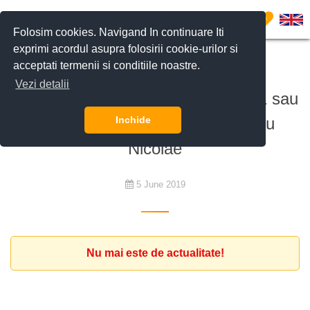
0
Folosim cookies. Navigand In continuare Iti
exprimi acordul asupra folosirii cookie-urilor si
acceptati termenii si conditiile noastre.
De închiriat
Vezi detalii
Client expat cauta apartament cu 1 sau
2 dormitoare, in zona Erou Iancu
Inchide
Nicolae
5 June 2019
Nu mai este de actualitate!