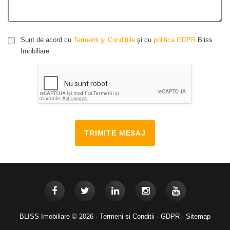
Sunt de acord cu
Termenii şi Condiţiile
şi cu
politica GDPR
Bliss
Imobiliare
TRIMITE MESAJ
BLISS Imobiliare © 2026 ·
Termeni si Conditii
·
GDPR
·
Sitemap