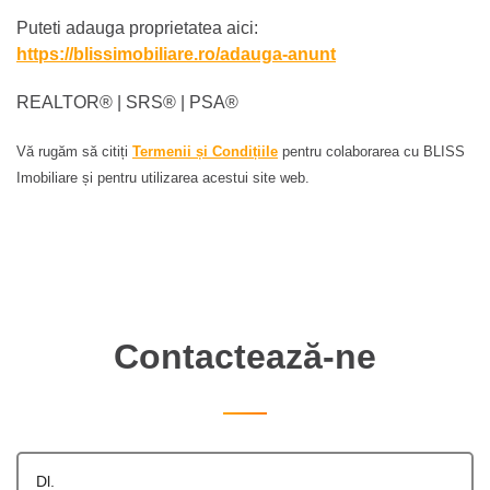
Puteti adauga proprietatea aici:
https://blissimobiliare.ro/adauga-anunt
REALTOR®️ | SRS®️ | PSA®️
Vă rugăm să citiți
Termenii și Condițiile
pentru colaborarea cu BLISS
Imobiliare și pentru utilizarea acestui site web.
Contactează-ne
Dl.