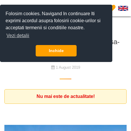
0
Folosim cookies. Navigand In continuare Iti
exprimi acordul asupra folosirii cookie-urilor si
acceptati termenii si conditiile noastre.
De cumpărat
Vezi detalii
Client cauta vila de lux in Baneasa-
Pipera
Inchide
1 August 2019
Nu mai este de actualitate!