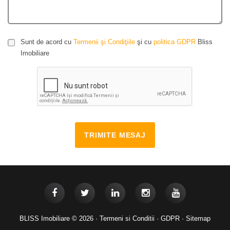
Sunt de acord cu
Termenii şi Condiţiile
şi cu
politica GDPR
Bliss
Imobiliare
TRIMITE MESAJ
BLISS Imobiliare © 2026 ·
Termeni si Conditii
·
GDPR
·
Sitemap