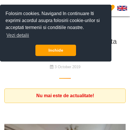
0
Folosim cookies. Navigand In continuare Iti
exprimi acordul asupra folosirii cookie-urilor si
acceptati termenii si conditiile noastre.
De cumpărat
Vezi detalii
Se cauta un apartament zona Pta
Victoriei
Inchide
3 October 2019
Nu mai este de actualitate!