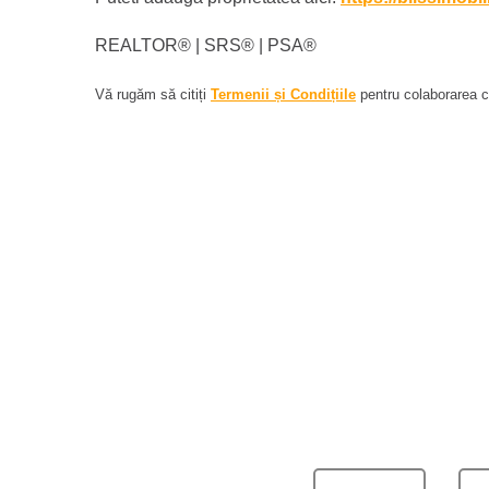
REALTOR®️ | SRS®️ | PSA®️
Vă rugăm să citiți
Termenii și Condițiile
pentru colaborarea cu