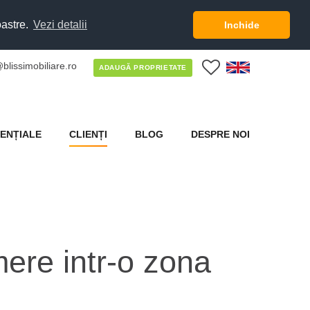
oastre.
Vezi detalii
Inchide
blissimobiliare.ro
0
ADAUGĂ PROPRIETATE
ENȚIALE
CLIENȚI
BLOG
DESPRE NOI
ere intr-o zona