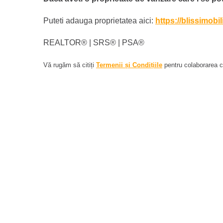
Puteti adauga proprietatea aici:
https://blissimobi
REALTOR®️ | SRS®️ | PSA®️
Vă rugăm să citiți
Termenii și Condițiile
pentru colaborarea cu