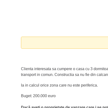
Clienta interesata sa cumpere o casa cu 3 dormitoa
transport in comun. Constructia sa nu fie din calca
Ia in calcul orice zona care nu este periferica.
Buget: 200.000 euro
Dacă aveti o proprietate de vanzare care i se potr