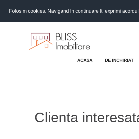
Folosim cookies. Navigand In continuare Iti exprimi acordul as
ACASĂ
DE INCHIRIAT
Clienta interesa