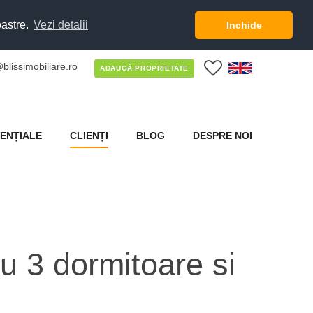
oastre.
Vezi detalii
Inchide
blissimobiliare.ro
0
ADAUGĂ PROPRIETATE
ENȚIALE
CLIENȚI
BLOG
DESPRE NOI
u 3 dormitoare si