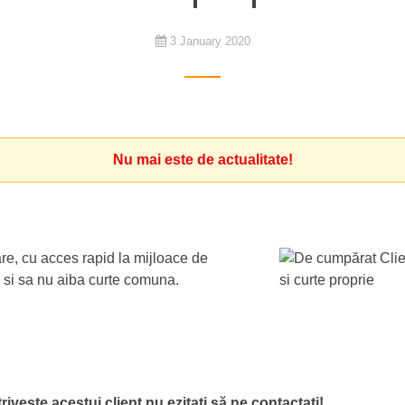
3 January 2020
Nu mai este de actualitate!
re, cu acces rapid la mijloace de
n si sa nu aiba curte comuna.
ivește acestui client nu ezitați să ne contactați!