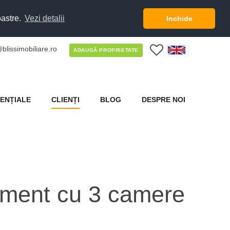
oastre.
Vezi detalii
Inchide
blissimobiliare.ro
0
ADAUGĂ PROPRIETATE
ENȚIALE
CLIENȚI
BLOG
DESPRE NOI
ament cu 3 camere