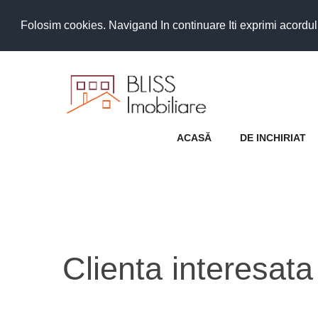
Folosim cookies. Navigand In continuare Iti exprimi acordul as
ACASĂ
DE INCHIRIAT
Clienta interesa