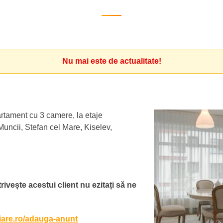
Nu mai este de actualitate!
tament cu 3 camere, la etaje
 Muncii, Stefan cel Mare, Kiselev,
ivește acestui client nu ezitați să ne
liare.ro/adauga-anunt