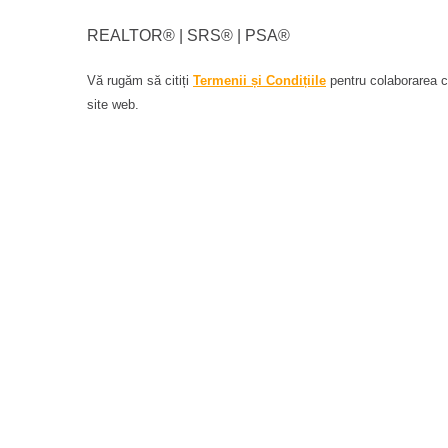
REALTOR®️ | SRS®️ | PSA®️
Vă rugăm să citiți
Termenii și Condițiile
pentru colaborarea cu
site web.