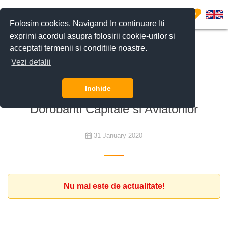
0
Folosim cookies. Navigand In continuare Iti
exprimi acordul asupra folosirii cookie-urilor si
acceptati termenii si conditiile noastre.
De cumpărat
Vezi detalii
Investitor vrea sa cumpere un
apartament premium in zonele
Inchide
Dorobanti Capitale si Aviatorilor
31 January 2020
Nu mai este de actualitate!