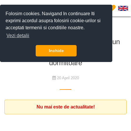
0
Folosim cookies. Navigand In continuare Iti
exprimi acordul asupra folosirii cookie-urilor si
acceptati termenii si conditiile noastre.
De cumpărat
Vezi detalii
Om de afaceri sud-african cauta un
apartament cu unul sau două
Inchide
dormitoare
20 April 2020
Nu mai este de actualitate!