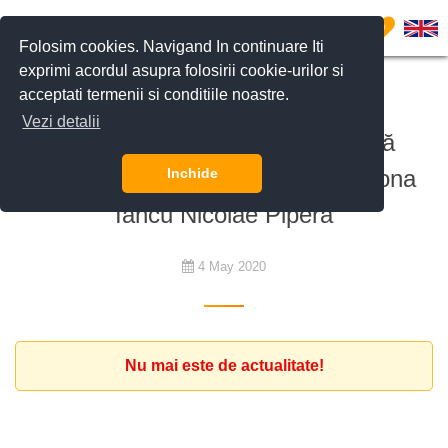
0
Folosim cookies. Navigand In continuare Iti
exprimi acordul asupra folosirii cookie-urilor si
acceptati termenii si conditiile noastre.
De închiriat
Vezi detalii
Diplomat european caută o casă
mobilată în complex rezidential zona
Inchide
Iancu Nicolae Pipera
4 May 2020
Nu mai este de actualitate!