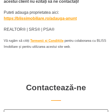
acestui client nu ezitați să ne contactați!
Puteti adauga proprietatea aici:
https://blissimobiliare.ro/adauga-anunt
REALTOR®️ | SRS®️ | PSA®️
Vă rugăm să citiți
Termenii și Condițiile
pentru colaborarea cu BLISS
Imobiliare și pentru utilizarea acestui site web.
Contactează-ne