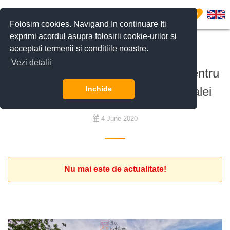
0
Folosim cookies. Navigand In continuare Iti
exprimi acordul asupra folosirii cookie-urilor si
acceptati termenii si conditiile noastre.
De cumpărat
Vezi detalii
Investitor belgian caută terenuri pentru
proiect rezidențial in nordul capitalei
Inchide
4 June 2020
Nu mai este de actualitate!