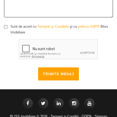
Sunt de acord cu
Termenii şi Condiţiile
şi cu
politica GDPR
Bliss
Imobiliare
TRIMITE MESAJ
BLISS Imobiliare © 2026 ·
Termeni si Conditii
·
GDPR
·
Sitemap