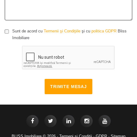
Sunt de acord cu
Termenii şi Condiţiile
şi cu
politica GDPR
Bliss
Imobiliare
TRIMITE MESAJ
BLISS Imobiliare © 2026 ·
Termeni si Conditii
·
GDPR
·
Sitemap