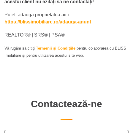
acestui client nu ezitați să ne contactați!
Puteti adauga proprietatea aici:
https://blissimobiliare.ro/adauga-anunt
REALTOR®️ | SRS®️ | PSA®️
Vă rugăm să citiți
Termenii și Condițiile
pentru colaborarea cu BLISS
Imobiliare și pentru utilizarea acestui site web.
Contactează-ne