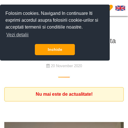
0
Folosim cookies. Navigand In continuare Iti
exprimi acordul asupra folosirii cookie-urilor si
acceptati termenii si conditiile noastre.
De cumpărat
Vezi detalii
Familie de romani cauta o locuinta
premium cu minim 4 camere.
Inchide
20 November 2020
Nu mai este de actualitate!