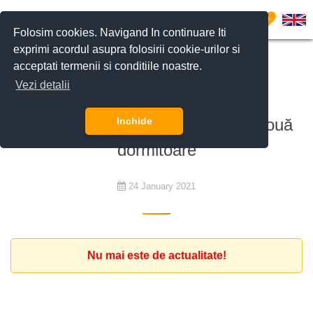
0
Folosim cookies. Navigand In continuare Iti
exprimi acordul asupra folosirii cookie-urilor si
acceptati termenii si conditiile noastre.
De închiriat
Vezi detalii
Specialist IT expat caută un
apartament mobilat cu unul sau două
Inchide
dormitoare
24 January 2021
Nu mai este de actualitate!