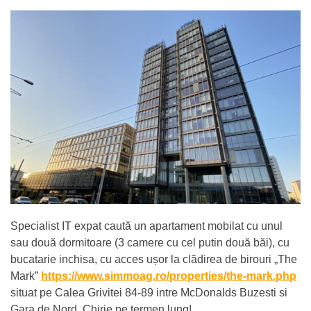
Specialist IT expat caută un apartament mobilat cu unul
sau două dormitoare (3 camere cu cel putin două băi), cu
bucatarie inchisa, cu acces ușor la clădirea de birouri „The
Mark”
https://www.simmoag.ro/properties/the-mark.php
situat pe Calea Grivitei 84-89 intre McDonalds Buzesti si
Gara de Nord. Chirie pe termen lung!