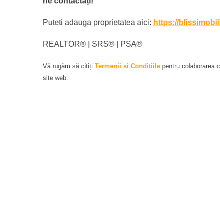
ne contactați!
Puteti adauga proprietatea aici:
https://blissimobi
REALTOR®️ | SRS®️ | PSA®️
Vă rugăm să citiți
Termenii și Condițiile
pentru colaborarea cu
site web.