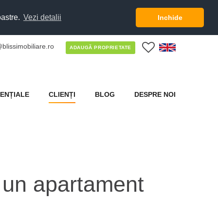
oastre.
Vezi detalii
Inchide
blissimobiliare.ro
0
ADAUGĂ PROPRIETATE
ENȚIALE
CLIENȚI
BLOG
DESPRE NOI
 un apartament