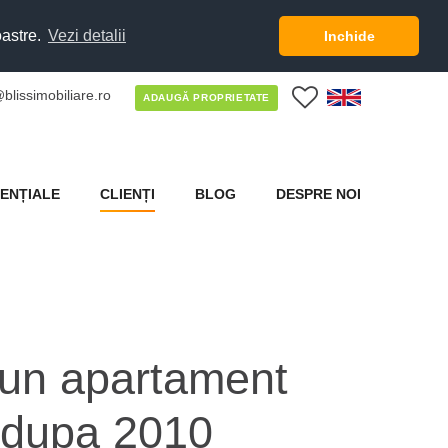
oastre.
Vezi detalii
Inchide
blissimobiliare.ro
0
ADAUGĂ PROPRIETATE
ENȚIALE
CLIENȚI
BLOG
DESPRE NOI
 un apartament
 dupa 2010