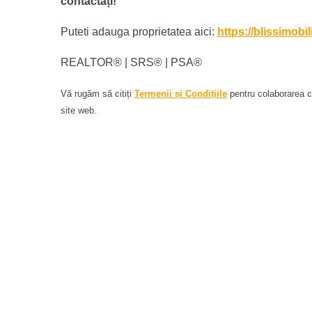
contactați!
Puteti adauga proprietatea aici:
https://blissimobi
REALTOR®️ | SRS®️ | PSA®️
Vă rugăm să citiți
Termenii și Condițiile
pentru colaborarea cu
site web.