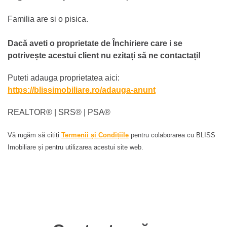
Familia are si o pisica.
Dacă aveti o proprietate de Închiriere care i se
potrivește acestui client nu ezitați să ne contactați!
Puteti adauga proprietatea aici:
https://blissimobiliare.ro/adauga-anunt
REALTOR®️ | SRS®️ | PSA®️
Vă rugăm să citiți
Termenii și Condițiile
pentru colaborarea cu BLISS
Imobiliare și pentru utilizarea acestui site web.