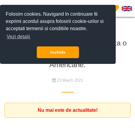
0
Folosim cookies. Navigand In continuare Iti
exprimi acordul asupra folosirii cookie-urilor si
acceptati termenii si conditiile noastre.
De închiriat
Vezi detalii
Familie cu un copil si o pisica cauta o
vila nemobilata in zona Scolii
Inchide
Americane.
23 March 2021
Nu mai este de actualitate!