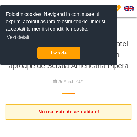
0
Folosim cookies. Navigand In continuare Iti
exprimi acordul asupra folosirii cookie-urilor si
acceptati termenii si conditiile noastre.
De închiriat
Vezi detalii
Familie de expati cu 2 copii, doi catei
boxeri si doua pisici cauta o vila
Inchide
aproape de Scoala Americana Pipera
26 March 2021
Nu mai este de actualitate!