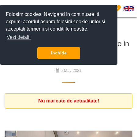
0
Folosim cookies. Navigand In continuare Iti
exprimi acordul asupra folosirii cookie-urilor si
acceptati termenii si conditiile noastre.
De cumpărat
Vezi detalii
Clienta cauta apartament 2 camere in
Sectorul 3
Inchide
5 May 2021
Nu mai este de actualitate!