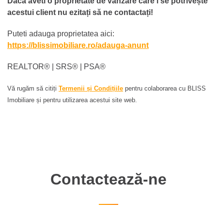
Dacă aveti o proprietate de vanzare care i se potrivește
acestui client nu ezitați să ne contactați!
Puteti adauga proprietatea aici:
https://blissimobiliare.ro/adauga-anunt
REALTOR®️ | SRS®️ | PSA®️
Vă rugăm să citiți
Termenii și Condițiile
pentru colaborarea cu BLISS
Imobiliare și pentru utilizarea acestui site web.
Contactează-ne