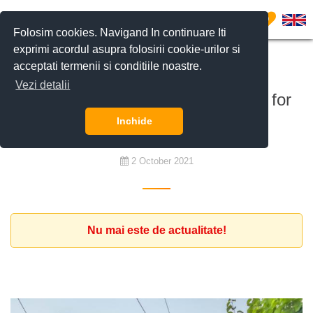
0
Folosim cookies. Navigand In continuare Iti
exprimi acordul asupra folosirii cookie-urilor si
acceptati termenii si conditiile noastre.
De cumpărat
Vezi detalii
Romanian IT entrepeneur looking for
house center Bucharest
Inchide
2 October 2021
Nu mai este de actualitate!