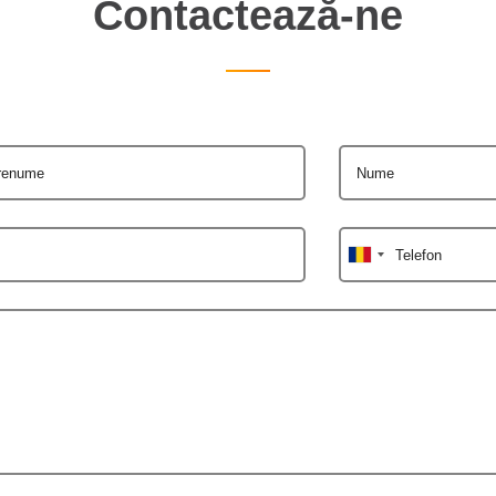
Contactează-ne
renume
Nume
Telefon