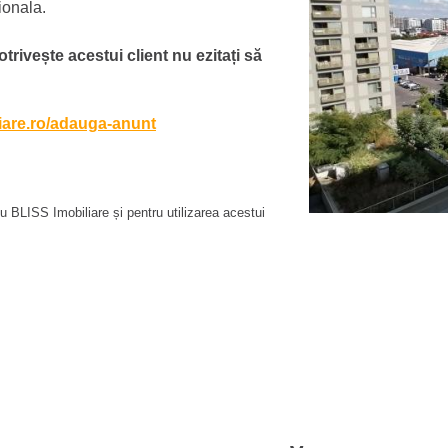
ionala.
otrivește acestui client nu ezitați să
liare.ro/adauga-anunt
 BLISS Imobiliare și pentru utilizarea acestui