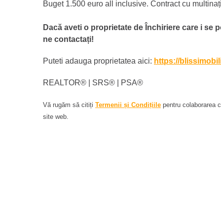
Buget 1.500 euro all inclusive. Contract cu multinaț
Dacă aveti o proprietate de Închiriere care i se p
ne contactați!
Puteti adauga proprietatea aici:
https://blissimobi
REALTOR®️ | SRS®️ | PSA®️
Vă rugăm să citiți
Termenii și Condițiile
pentru colaborarea cu
site web.