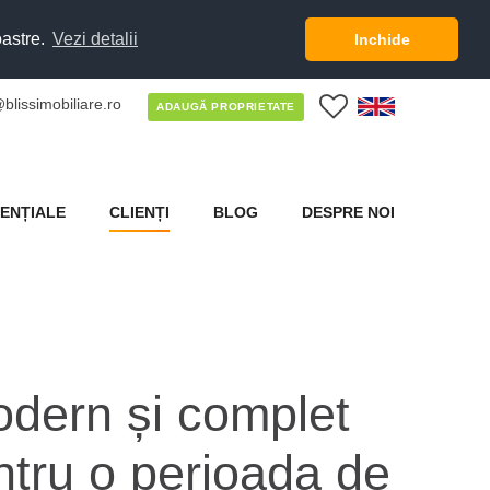
oastre.
Vezi detalii
Inchide
blissimobiliare.ro
0
ADAUGĂ PROPRIETATE
ENȚIALE
CLIENȚI
BLOG
DESPRE NOI
dern și complet
ntru o perioada de