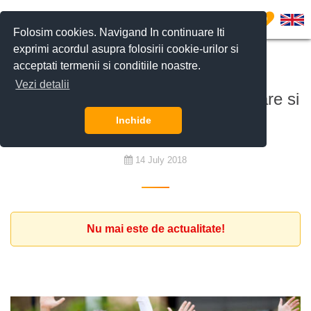
0
Folosim cookies. Navigand In continuare Iti
exprimi acordul asupra folosirii cookie-urilor si
acceptati termenii si conditiile noastre.
De închiriat
Vezi detalii
Vila nemobilat cu minim 5 dormitoare si
gradina buget 3.600 euro
Inchide
14 July 2018
Nu mai este de actualitate!