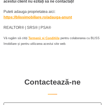
acestui client nu ezitați să ne contactați!
Puteti adauga proprietatea aici:
https://blissimobiliare.ro/adauga-anunt
REALTOR®️ | SRS®️ | PSA®️
Vă rugăm să citiți
Termenii și Condițiile
pentru colaborarea cu BLISS
Imobiliare și pentru utilizarea acestui site web.
Contactează-ne