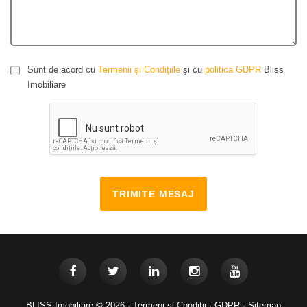
Sunt de acord cu
Termenii şi Condiţiile
şi cu
politica GDPR
Bliss
Imobiliare
TRIMITE MESAJ
BLISS Imobiliare © 2026 ·
Termeni si Conditii
·
GDPR
·
Sitemap