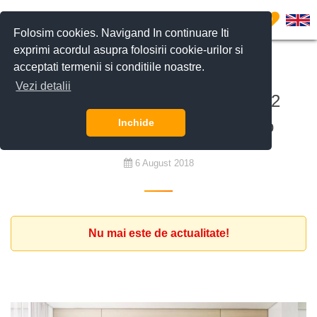
0
Folosim cookies. Navigand In continuare Iti
exprimi acordul asupra folosirii cookie-urilor si
acceptati termenii si conditiile noastre.
De cumpărat
Vezi detalii
Apartament premium cu minim 2
dormitoare buget 300.000 euro
Inchide
6 August 2018
Nu mai este de actualitate!