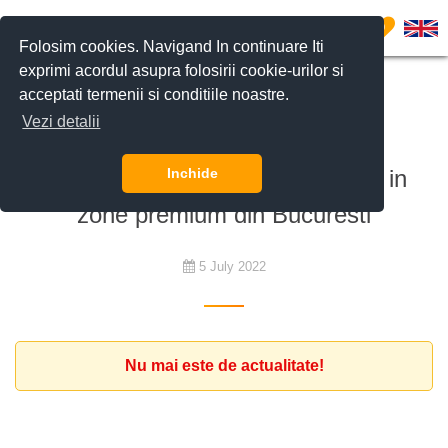
0
Folosim cookies. Navigand In continuare Iti
exprimi acordul asupra folosirii cookie-urilor si
acceptati termenii si conditiile noastre.
De închiriat
Vezi detalii
Ambasador european cauta
apartament cu 3 camere mobilat in
Inchide
zone premium din Bucuresti
5 July 2022
Nu mai este de actualitate!