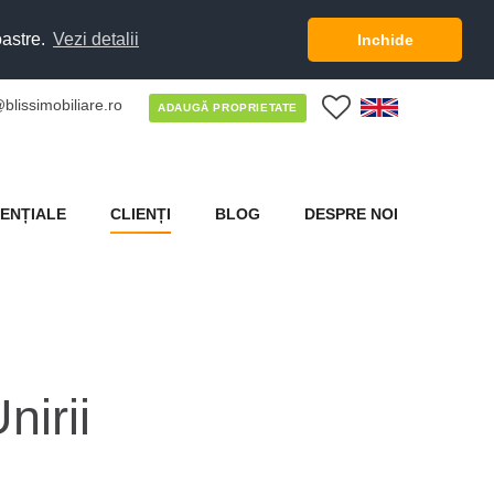
oastre.
Vezi detalii
Inchide
blissimobiliare.ro
0
ADAUGĂ PROPRIETATE
ENȚIALE
CLIENȚI
BLOG
DESPRE NOI
irii