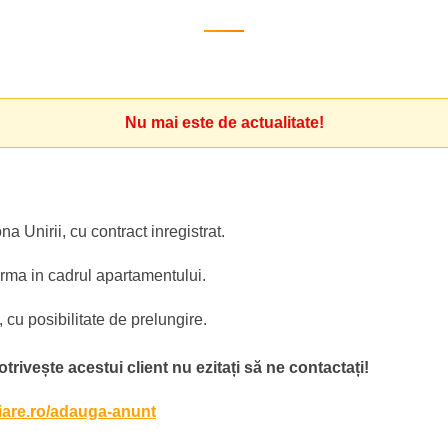
Nu mai este de actualitate!
 Unirii, cu contract inregistrat.
irma in cadrul apartamentului.
 cu posibilitate de prelungire.
otrivește acestui client nu ezitați să ne contactați!
liare.ro/adauga-anunt