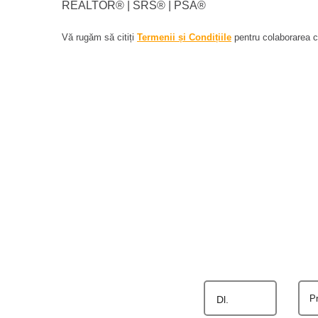
REALTOR®️ | SRS®️ | PSA®️
Vă rugăm să citiți
Termenii și Condițiile
pentru colaborarea cu
P
Dl.