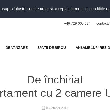
upra folosirii cookie-urilor si acceptati termenii si conditiile n
+40 729 005 624
contact@
DE VANZARE
SPAȚII DE BIROU
ANSAMBLURI REZID
De închiriat
rtament cu 2 camere Un
8 October 2018