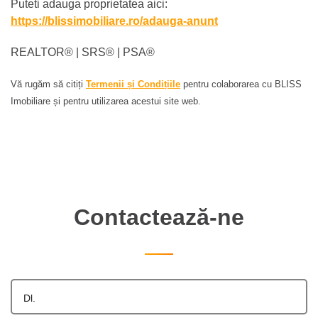
Puteti adauga proprietatea aici:
https://blissimobiliare.ro/adauga-anunt
REALTOR®️ | SRS®️ | PSA®️
Vă rugăm să citiți
Termenii și Condițiile
pentru colaborarea cu BLISS
Imobiliare și pentru utilizarea acestui site web.
Contactează-ne
Dl.