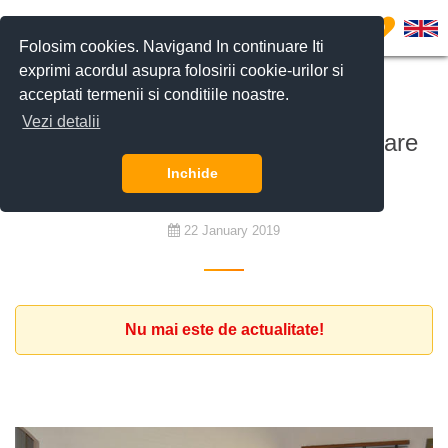
0
Folosim cookies. Navigand In continuare Iti
exprimi acordul asupra folosirii cookie-urilor si
acceptati termenii si conditiile noastre.
De închiriat
Vezi detalii
Client expat din Grecia, 2 dormitoare
mobilate Pipera
Inchide
22 January 2019
Nu mai este de actualitate!