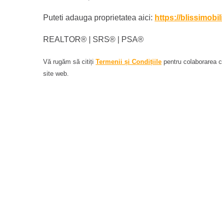
Puteti adauga proprietatea aici:
https://blissimobi
REALTOR®️ | SRS®️ | PSA®️
Vă rugăm să citiți
Termenii și Condițiile
pentru colaborarea cu
site web.