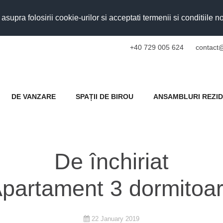
upra folosirii cookie-urilor si acceptati termenii si conditiile n
+40 729 005 624
contact@
DE VANZARE
SPAȚII DE BIROU
ANSAMBLURI REZID
De închiriat
partament 3 dormitoa
22 January 2019