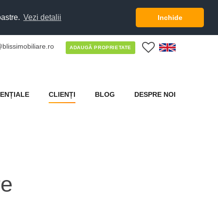
oastre.
Vezi detalii
Inchide
blissimobiliare.ro
0
ADAUGĂ PROPRIETATE
ENȚIALE
CLIENȚI
BLOG
DESPRE NOI
re