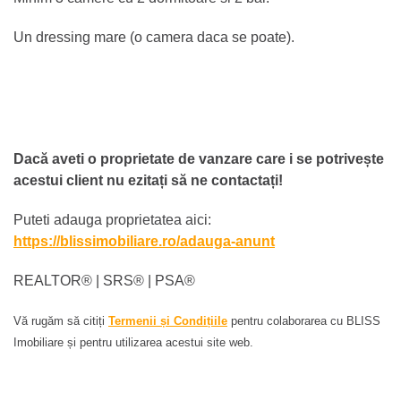
Un dressing mare (o camera daca se poate).
Dacă aveti o proprietate de vanzare care i se potrivește
acestui client nu ezitați să ne contactați!
Puteti adauga proprietatea aici:
https://blissimobiliare.ro/adauga-anunt
REALTOR®️ | SRS®️ | PSA®️
Vă rugăm să citiți
Termenii și Condițiile
pentru colaborarea cu BLISS
Imobiliare și pentru utilizarea acestui site web.