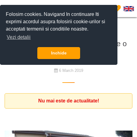
0
Folosim cookies. Navigand In continuare Iti
exprimi acordul asupra folosirii cookie-urilor si
acceptati termenii si conditiile noastre.
De cumpărat
Vezi detalii
Clientul este interesat sa cumpere o
casa cu o curte privata.
Inchide
6 March 2019
Nu mai este de actualitate!